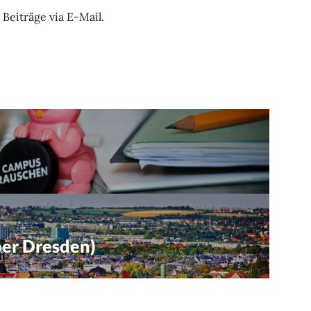
Beiträge via E-Mail.
ation
ber Dresden)