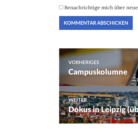
Benachrichtige mich über neue 
Beitragsnavig
VORHERIGES
Campuskolumne
Vorheriger
Beitrag:
WEITER
Dokus in Leipzig (ü
Nächster
Beitrag: