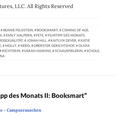
ures, LLC. All Rights Reserved
,
BEANIE FELDSTEIN
,
BOOKSMART
,
COMING OF AGE
,
I
,
EMILY HALPERN
,
FETE
,
FILMTIPP DES MONATS
,
OSEXUALITÄT
,
JONAH HILL
,
KAITLYN DEVER
,
KATIE
E
,
MOLLY
,
NERD
,
OBERSTER GERICHTSHOF
,
OLIVIA
RICHTERIN
,
SARAH HASKINS
,
SCHAUSPIELERIN
,
SCHULE
,
USA
ipp des Monats II: Booksmart
”
he - Campusrauschen