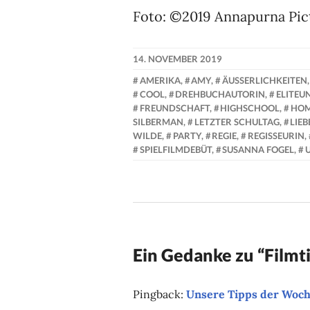
Foto: ©2019 Annapurna Pict
14. NOVEMBER 2019
NADINE
AMERIKA
,
AMY
,
ÄUSSERLICHKEITEN
FAUST
COOL
,
DREHBUCHAUTORIN
,
ELITEUN
FREUNDSCHAFT
,
HIGHSCHOOL
,
HOM
SILBERMAN
,
LETZTER SCHULTAG
,
LIEB
WILDE
,
PARTY
,
REGIE
,
REGISSEURIN
,
SPIELFILMDEBÜT
,
SUSANNA FOGEL
,
Ein Gedanke zu “
Filmt
Pingback:
Unsere Tipps der Woc