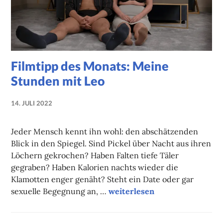
Filmtipp des Monats: Meine
Stunden mit Leo
14. JULI 2022
NADINE
FAUST
Jeder Mensch kennt ihn wohl: den abschätzenden
Blick in den Spiegel. Sind Pickel über Nacht aus ihren
Löchern gekrochen? Haben Falten tiefe Täler
gegraben? Haben Kalorien nachts wieder die
Klamotten enger genäht? Steht ein Date oder gar
Filmtipp des Monats: Meine 
sexuelle Begegnung an, …
weiterlesen