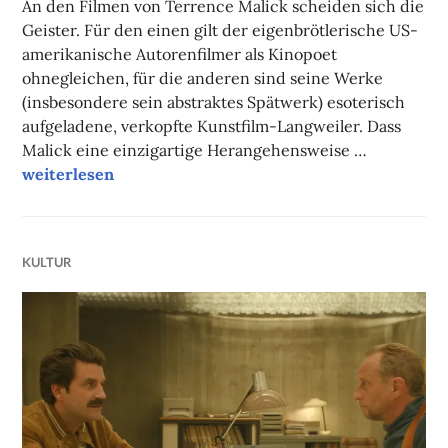
An den Filmen von Terrence Malick scheiden sich die
Geister. Für den einen gilt der eigenbrötlerische US-
amerikanische Autorenfilmer als Kinopoet
ohnegleichen, für die anderen sind seine Werke
(insbesondere sein abstraktes Spätwerk) esoterisch
aufgeladene, verkopfte Kunstfilm-Langweiler. Dass
Malick eine einzigartige Herangehensweise …
Filmtipp des Monats: Ein verborgenes Leben
weiterlesen
KULTUR