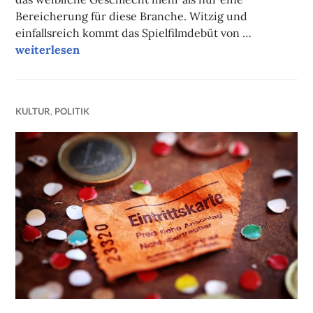
Bereicherung für diese Branche. Witzig und
einfallsreich kommt das Spielfilmdebüt von …
Filmtipp des Monats II: Booksmart
weiterlesen
KULTUR
,
POLITIK