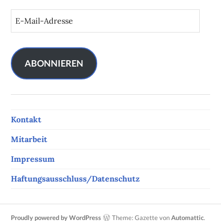
E
-
M
a
i
ABONNIEREN
l
-
A
d
Kontakt
r
e
Mitarbeit
s
s
Impressum
e
Haftungsausschluss/Datenschutz
Proudly powered by WordPress
Theme: Gazette von
Automattic
.