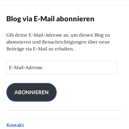
Blog via E-Mail abonnieren
Gib deine E-Mail-Adresse an, um diesen Blog zu
abonnieren und Benachrichtigungen über neue
Beiträge via E-Mail zu erhalten.
E
-
M
a
i
ABONNIEREN
l
-
A
d
Kontakt
r