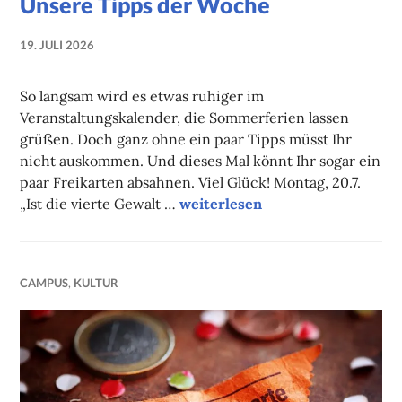
Unsere Tipps der Woche
19. JULI 2026
NADINE
FAUST
So langsam wird es etwas ruhiger im
Veranstaltungskalender, die Sommerferien lassen
grüßen. Doch ganz ohne ein paar Tipps müsst Ihr
nicht auskommen. Und dieses Mal könnt Ihr sogar ein
paar Freikarten absahnen. Viel Glück! Montag, 20.7.
Unsere Tipps der Woche
„Ist die vierte Gewalt …
weiterlesen
CAMPUS
,
KULTUR