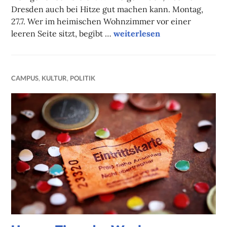
Dresden auch bei Hitze gut machen kann. Montag,
27.7. Wer im heimischen Wohnzimmer vor einer
Unsere Tipps der Woche
leeren Seite sitzt, begibt …
weiterlesen
CAMPUS
,
KULTUR
,
POLITIK