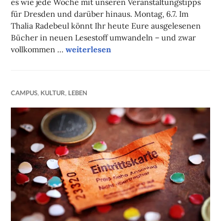
es wie jede Woche mit unseren Veranstaltungstipps
für Dresden und darüber hinaus. Montag, 6.7. Im
Thalia Radebeul könnt Ihr heute Eure ausgelesenen
Bücher in neuen Lesestoff umwandeln – und zwar
Unsere Tipps der Woche
vollkommen …
weiterlesen
CAMPUS
,
KULTUR
,
LEBEN