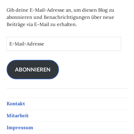
Gib deine E-Mail-Adresse an, um diesen Blog zu
abonnieren und Benachrichtigungen über neue
Beiträge via E-Mail zu erhalten.
E
-
M
a
i
ABONNIEREN
l
-
A
d
Kontakt
r
e
Mitarbeit
s
s
Impressum
e