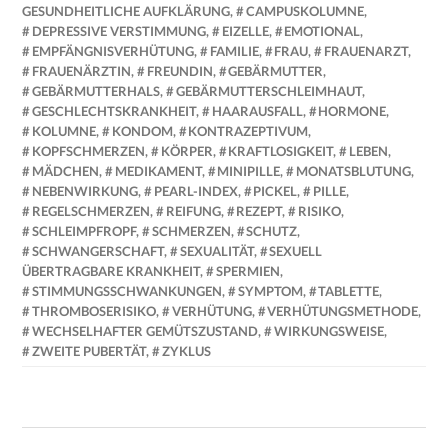
GESUNDHEITLICHE AUFKLÄRUNG
,
CAMPUSKOLUMNE
,
DEPRESSIVE VERSTIMMUNG
,
EIZELLE
,
EMOTIONAL
,
EMPFÄNGNISVERHÜTUNG
,
FAMILIE
,
FRAU
,
FRAUENARZT
,
FRAUENÄRZTIN
,
FREUNDIN
,
GEBÄRMUTTER
,
GEBÄRMUTTERHALS
,
GEBÄRMUTTERSCHLEIMHAUT
,
GESCHLECHTSKRANKHEIT
,
HAARAUSFALL
,
HORMONE
,
KOLUMNE
,
KONDOM
,
KONTRAZEPTIVUM
,
KOPFSCHMERZEN
,
KÖRPER
,
KRAFTLOSIGKEIT
,
LEBEN
,
MÄDCHEN
,
MEDIKAMENT
,
MINIPILLE
,
MONATSBLUTUNG
,
NEBENWIRKUNG
,
PEARL-INDEX
,
PICKEL
,
PILLE
,
REGELSCHMERZEN
,
REIFUNG
,
REZEPT
,
RISIKO
,
SCHLEIMPFROPF
,
SCHMERZEN
,
SCHUTZ
,
SCHWANGERSCHAFT
,
SEXUALITÄT
,
SEXUELL
ÜBERTRAGBARE KRANKHEIT
,
SPERMIEN
,
STIMMUNGSSCHWANKUNGEN
,
SYMPTOM
,
TABLETTE
,
THROMBOSERISIKO
,
VERHÜTUNG
,
VERHÜTUNGSMETHODE
,
WECHSELHAFTER GEMÜTSZUSTAND
,
WIRKUNGSWEISE
,
ZWEITE PUBERTÄT
,
ZYKLUS