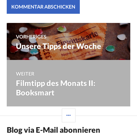
Beitragsnavigation
VORHERIGES
Unsere Tipps der Woche
Vorheriger
Beitrag:
WEITER
Filmtipp des Monats II:
Nächster
Beitrag:
Booksmart
SEITENLEISTE
Blog via E-Mail abonnieren