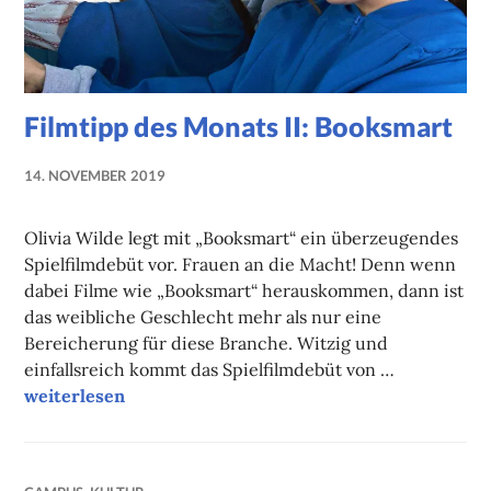
Filmtipp des Monats II: Booksmart
14. NOVEMBER 2019
NADINE
FAUST
Olivia Wilde legt mit „Booksmart“ ein überzeugendes
Spielfilmdebüt vor. Frauen an die Macht! Denn wenn
dabei Filme wie „Booksmart“ herauskommen, dann ist
das weibliche Geschlecht mehr als nur eine
Bereicherung für diese Branche. Witzig und
einfallsreich kommt das Spielfilmdebüt von …
Filmtipp des Monats II: Booksmart
weiterlesen