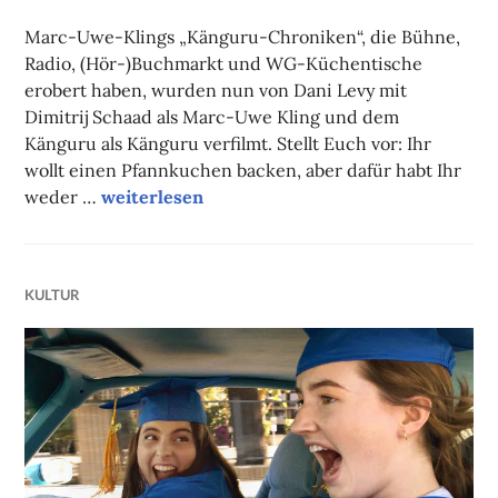
FAUST
Marc-Uwe-Klings „Känguru-Chroniken“, die Bühne,
Radio, (Hör-)Buchmarkt und WG-Küchentische
erobert haben, wurden nun von Dani Levy mit
Dimitrij Schaad als Marc-Uwe Kling und dem
Känguru als Känguru verfilmt. Stellt Euch vor: Ihr
wollt einen Pfannkuchen backen, aber dafür habt Ihr
Filmtipp des Monats: Die Känguru-Chroniken
weder …
weiterlesen
KULTUR