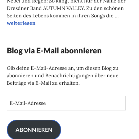
Nebel und Regen: So klingt nicht nur der Name der
Dresdner Band AUTUMN VALLEY. Zu den schönen
Seiten des Lebens kommen in ihren Songs die …
Herbstliche Klänge
weiterlesen
Blog via E-Mail abonnieren
Gib deine E-Mail-Adresse an, um diesen Blog zu
abonnieren und Benachrichtigungen über neue
Beiträge via E-Mail zu erhalten.
E
-
M
a
i
ABONNIEREN
l