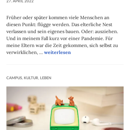
27. APRIL 2022
NADINE
FAUST
Früher oder später kommen viele Menschen an
diesen Punkt: flügge werden. Das elterliche Nest
verlassen und sein eigenes bauen. Oder: ausziehen.
Und in meinem Fall kurz vor einer Pandemie. Für
meine Eltern war die Zeit gekommen, sich selbst zu
Aus eins mach vier!
verwirklichen, …
weiterlesen
CAMPUS
,
KULTUR
,
LEBEN