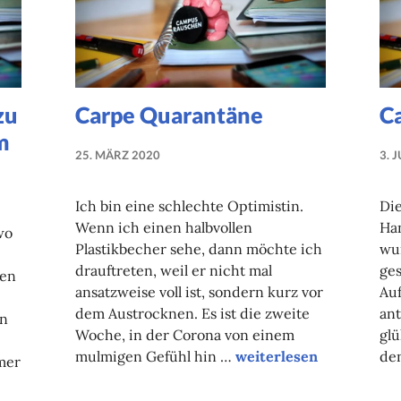
zu
Carpe Quarantäne
C
m
25. MÄRZ 2020
3. 
NADINE
FAUST
Ich bin eine schlechte Optimistin.
Di
Wenn ich einen halbvollen
Han
wo
Plastikbecher sehe, dann möchte ich
wu
drauftreten, weil er nicht mal
ges
nen
ansatzweise voll ist, sondern kurz vor
Auf
dem Austrocknen. Es ist die zweite
ant
en
Woche, in der Corona von einem
glü
Carpe Quarantäne
mulmigen Gefühl hin …
weiterlesen
den
mer