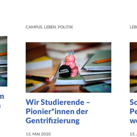
CAMPUS
,
LEBEN
,
POLITIK
LEB
üm
Wir Studierende –
So
n
Pionier*innen der
P
Gentrifizierung
w
13. MAI 2020
15.