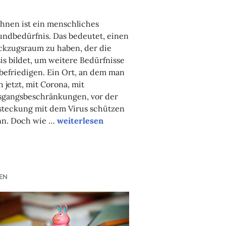
NADINE
FAUST
hnen ist ein menschliches
ndbedürfnis. Das bedeutet, einen
ckzugsraum zu haben, der die
is bildet, um weitere Bedürfnisse
befriedigen. Ein Ort, an dem man
h jetzt, mit Corona, mit
sgangsbeschränkungen, vor der
steckung mit dem Virus schützen
Solidarität heißt, die Perspektiven zu wech
nn. Doch wie …
weiterlesen
ntrifizierung
EN