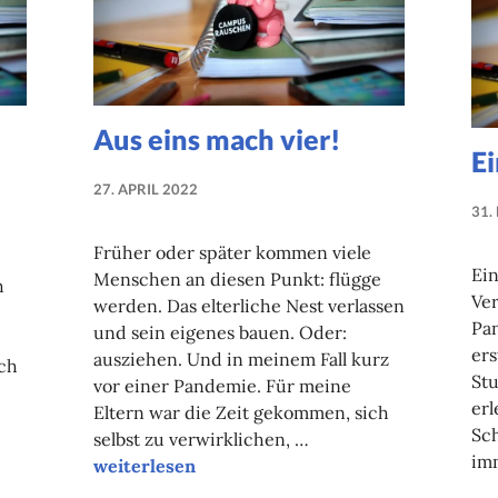
Aus eins mach vier!
Ei
27. APRIL 2022
NADINE
31.
FAUST
Früher oder später kommen viele
Ein
Menschen an diesen Punkt: flügge
h
Ver
werden. Das elterliche Nest verlassen
Pan
und sein eigenes bauen. Oder:
er
ausziehen. Und in meinem Fall kurz
ich
St
vor einer Pandemie. Für meine
erl
Eltern war die Zeit gekommen, sich
Sch
selbst zu verwirklichen, …
im
Aus eins mach vier!
weiterlesen