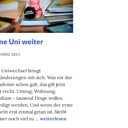
ne Uni weiter
 MÄRZ 2021
NADINE
FAUST
 Uniwechsel bringt
änderungen mit sich. Was vor der
demie schon galt, das gilt jetzt
st recht. Umzug, Wohnung,
udium – tausend Dinge wollen
edigt werden. Und wenn der erste
ritt erst einmal getan ist, bleibt
Eine Uni weiter
mer noch viel zu …
weiterlesen