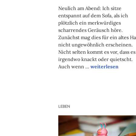
FAUST
Neulich am Abend: Ich sitze
entspannt auf dem Sofa, als ich
plötzlich ein merkwürdiges
scharrendes Geräusch höre.
Zunächst mag dies für ein altes H
nicht ungewöhnlich erscheinen.
Nicht selten kommt es vor, dass es
irgendwo knackt oder quietscht.
Wo sich Frau Unges
Auch wenn …
weiterlesen
LEBEN