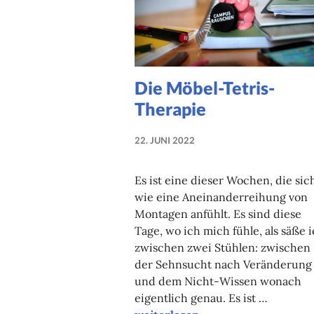
Die Möbel-Tetris-
Therapie
22. JUNI 2022
NADINE
FAUST
Es ist eine dieser Wochen, die sic
wie eine Aneinanderreihung von
Montagen anfühlt. Es sind diese
Tage, wo ich mich fühle, als säße 
zwischen zwei Stühlen: zwischen
der Sehnsucht nach Veränderung
und dem Nicht-Wissen wonach
eigentlich genau. Es ist …
Die Möbel-Tetris-Therapie