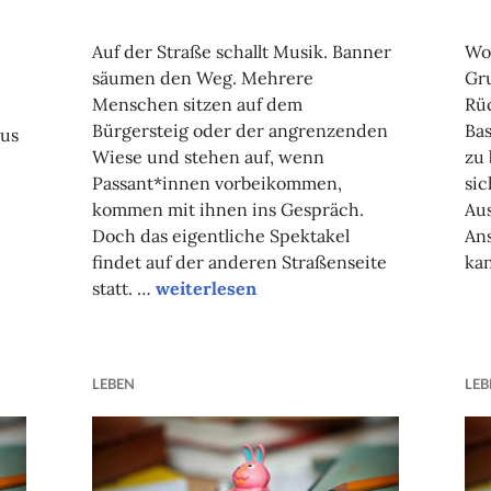
NADINE
FAUST
Auf der Straße schallt Musik. Banner
Wo
säumen den Weg. Mehrere
Gru
Menschen sitzen auf dem
Rü
Bürgersteig oder der angrenzenden
Bas
aus
Wiese und stehen auf, wenn
zu 
Passant*innen vorbeikommen,
sic
kommen mit ihnen ins Gespräch.
Au
Doch das eigentliche Spektakel
An
tüm und Herr Arglos Guten Tag sagen
findet auf der anderen Straßenseite
ka
Wir Studierende – Pionier*innen der Ge
statt. …
weiterlesen
LEBEN
LEB