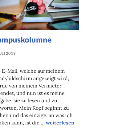
ampuskolumne
JULI 2019
NADINE
FAUST
e E-Mail, welche auf meinem
dybildschirm angezeigt wird,
rde von meinem Vermieter
endet, und nun ist es meine
gabe, sie zu lesen und zu
worten. Mein Kopf beginnt zu
hen und das einzige, an was ich
Campuskolumne
ken kann, ist die …
weiterlesen