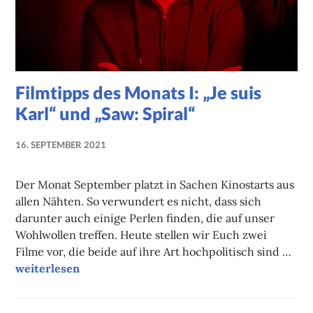
Filmtipps des Monats I: „Je suis
Karl“ und „Saw: Spiral“
16. SEPTEMBER 2021
NADINE
FAUST
Der Monat September platzt in Sachen Kinostarts aus
allen Nähten. So verwundert es nicht, dass sich
darunter auch einige Perlen finden, die auf unser
Wohlwollen treffen. Heute stellen wir Euch zwei
Filme vor, die beide auf ihre Art hochpolitisch sind …
Filmtipps des Monats I: „Je suis Karl“ und „Saw: Spiral“
weiterlesen