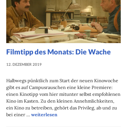
Filmtipp des Monats: Die Wache
12. DEZEMBER 2019
NADINE
FAUST
Halbwegs pünktlich zum Start der neuen Kinowoche
gibt es auf Campusrauschen eine kleine Premiere:
einen Kinotipp vom hier mitunter selbst empfohlenen
Kino im Kasten. Zu den kleinen Annehmlichkeiten,
ein Kino zu betreiben, gehört das Privileg, ab und zu
Filmtipp des Monats: Die Wache
bei einer …
weiterlesen