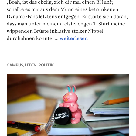
„Boah, ist das ekelig, zieh dir mal einen BH an!“,
schallte es mir aus dem Mund eines betrunkenen
Dynamo-Fans letztens entgegen. Er störte sich daran,
dass man unter meinem relativ engen T-Shirt meine
wippenden Brüste inklusive stolzer Nippel
Brüste, Nippel und Geschlecht
durchahnen konnte. …
weiterlesen
CAMPUS
,
LEBEN
,
POLITIK