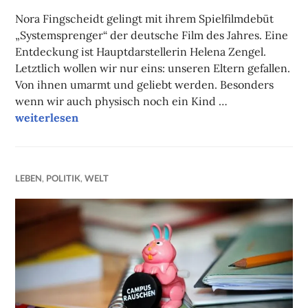
FAUST
Nora Fingscheidt gelingt mit ihrem Spielfilmdebüt
„Systemsprenger“ der deutsche Film des Jahres. Eine
Entdeckung ist Hauptdarstellerin Helena Zengel.
Letztlich wollen wir nur eins: unseren Eltern gefallen.
Von ihnen umarmt und geliebt werden. Besonders
wenn wir auch physisch noch ein Kind …
Filmtipp des Monats II: Systemsprenger
weiterlesen
LEBEN
,
POLITIK
,
WELT