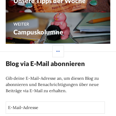
Unsere Tipps der Woche
Beitrag:
WEITER
Campuskolumne
Nächster
Beitrag:
SEITENLEISTE
Blog via E-Mail abonnieren
Gib deine E-Mail-Adresse an, um diesen Blog zu
abonnieren und Benachrichtigungen über neue
Beiträge via E-Mail zu erhalten.
E
-