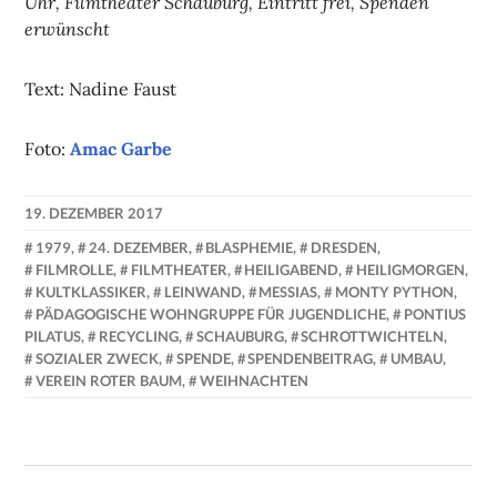
Uhr, Filmtheater Schauburg, Eintritt frei, Spenden
erwünscht
Text: Nadine Faust
Foto:
Amac Garbe
19. DEZEMBER 2017
NADINE
1979
,
24. DEZEMBER
,
BLASPHEMIE
,
DRESDEN
,
FAUST
FILMROLLE
,
FILMTHEATER
,
HEILIGABEND
,
HEILIGMORGEN
,
KULTKLASSIKER
,
LEINWAND
,
MESSIAS
,
MONTY PYTHON
,
PÄDAGOGISCHE WOHNGRUPPE FÜR JUGENDLICHE
,
PONTIUS
PILATUS
,
RECYCLING
,
SCHAUBURG
,
SCHROTTWICHTELN
,
SOZIALER ZWECK
,
SPENDE
,
SPENDENBEITRAG
,
UMBAU
,
VEREIN ROTER BAUM
,
WEIHNACHTEN