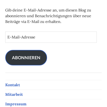
Gib deine E-Mail-Adresse an, um diesen Blog zu
abonnieren und Benachrichtigungen über neue
Beiträge via E-Mail zu erhalten.
E
-
M
a
i
ABONNIEREN
l
-
A
d
Kontakt
r
e
Mitarbeit
s
s
Impressum