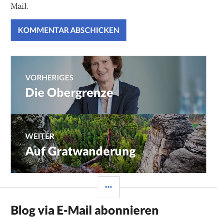
Mail.
Beitragsnavigation
VORHERIGES
Die Obergrenze
Vorheriger
Beitrag:
WEITER
Auf Gratwanderung
Nächster
Beitrag:
SEITENLEISTE
Blog via E-Mail abonnieren