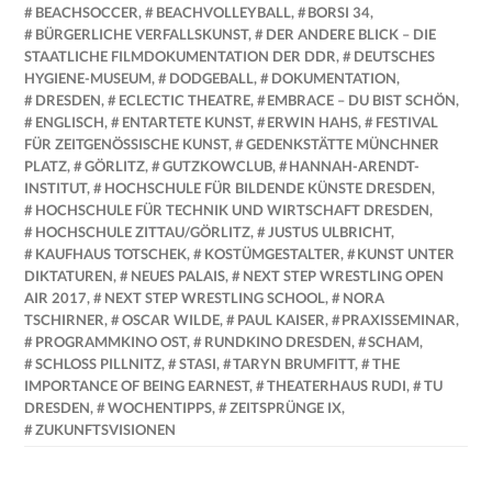
BEACHSOCCER
,
BEACHVOLLEYBALL
,
BORSI 34
,
BÜRGERLICHE VERFALLSKUNST
,
DER ANDERE BLICK – DIE
STAATLICHE FILMDOKUMENTATION DER DDR
,
DEUTSCHES
HYGIENE-MUSEUM
,
DODGEBALL
,
DOKUMENTATION
,
DRESDEN
,
ECLECTIC THEATRE
,
EMBRACE – DU BIST SCHÖN
,
ENGLISCH
,
ENTARTETE KUNST
,
ERWIN HAHS
,
FESTIVAL
FÜR ZEITGENÖSSISCHE KUNST
,
GEDENKSTÄTTE MÜNCHNER
PLATZ
,
GÖRLITZ
,
GUTZKOWCLUB
,
HANNAH-ARENDT-
INSTITUT
,
HOCHSCHULE FÜR BILDENDE KÜNSTE DRESDEN
,
HOCHSCHULE FÜR TECHNIK UND WIRTSCHAFT DRESDEN
,
HOCHSCHULE ZITTAU/GÖRLITZ
,
JUSTUS ULBRICHT
,
KAUFHAUS TOTSCHEK
,
KOSTÜMGESTALTER
,
KUNST UNTER
DIKTATUREN
,
NEUES PALAIS
,
NEXT STEP WRESTLING OPEN
AIR 2017
,
NEXT STEP WRESTLING SCHOOL
,
NORA
TSCHIRNER
,
OSCAR WILDE
,
PAUL KAISER
,
PRAXISSEMINAR
,
PROGRAMMKINO OST
,
RUNDKINO DRESDEN
,
SCHAM
,
SCHLOSS PILLNITZ
,
STASI
,
TARYN BRUMFITT
,
THE
IMPORTANCE OF BEING EARNEST
,
THEATERHAUS RUDI
,
TU
DRESDEN
,
WOCHENTIPPS
,
ZEITSPRÜNGE IX
,
ZUKUNFTSVISIONEN