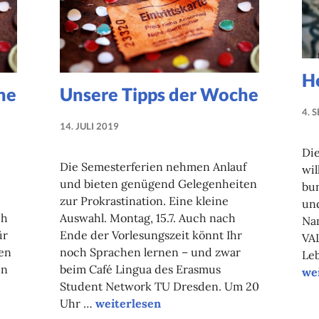
H
he
Unsere Tipps der Woche
4. 
14. JULI 2019
NADINE
Di
FAUST
Die Semesterferien nehmen Anlauf
wil
und bieten genügend Gelegenheiten
bun
zur Prokrastination. Eine kleine
und
ch
Auswahl. Montag, 15.7. Auch nach
Na
ür
Ende der Vorlesungszeit könnt Ihr
VA
en
noch Sprachen lernen – und zwar
Le
en
beim Café Lingua des Erasmus
Her
we
Student Network TU Dresden. Um 20
he
Unsere Tipps der Woche
Uhr …
weiterlesen