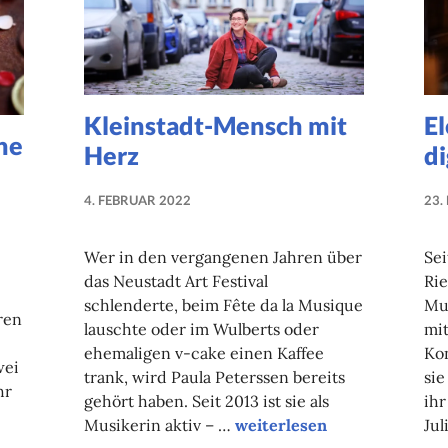
Kleinstadt-Mensch mit
El
he
Herz
di
4. FEBRUAR 2022
23.
NADINE
FAUST
Wer in den vergangenen Jahren über
Sei
das Neustadt Art Festival
Ri
schlenderte, beim Fête da la Musique
Mus
ren
lauschte oder im Wulberts oder
mit
ehemaligen v-cake einen Kaffee
Kon
wei
trank, wird Paula Peterssen bereits
sie
hr
gehört haben. Seit 2013 ist sie als
ihr
Kleinstadt-Mensch mit Her
Musikerin aktiv – …
weiterlesen
Jul