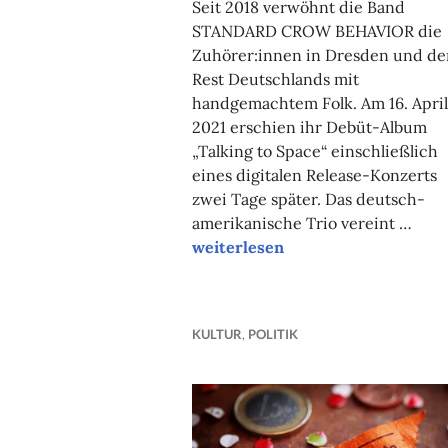
Seit 2018 verwöhnt die Band
STANDARD CROW BEHAVIOR die
Zuhörer:innen in Dresden und d
Rest Deutschlands mit
handgemachtem Folk. Am 16. April
2021 erschien ihr Debüt-Album
„Talking to Space“ einschließlich
eines digitalen Release-Konzerts
zwei Tage später. Das deutsch-
amerikanische Trio vereint …
Drei-Musiker:innen-Mosaik
weiterlesen
KULTUR
,
POLITIK