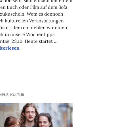
schön sein, sich einfach mit einem
en Buch oder Film auf dem Sofa
nzukuscheln. Wem es dennoch
h kulturellen Veranstaltungen
üstet, dem empfehlen wir einen
ck in unsere Wochentipps.
tag, 28.10. Heute startet …
sere Tipps der Woche
iterlesen
MPUS
,
KULTUR