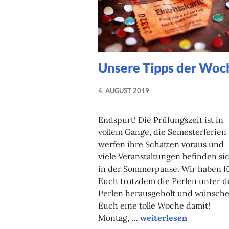
Unsere Tipps der Woc
4. AUGUST 2019
NADINE
FAUST
Endspurt! Die Prüfungszeit ist in
vollem Gange, die Semesterferien
werfen ihre Schatten voraus und
viele Veranstaltungen befinden si
in der Sommerpause. Wir haben f
Euch trotzdem die Perlen unter d
Perlen herausgeholt und wünsch
Euch eine tolle Woche damit!
Unsere Tipps der Woc
Montag, …
weiterlesen