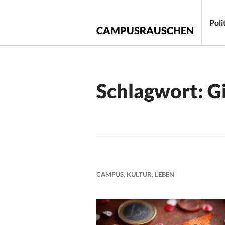
Zum
Inhalt
Poli
CAMPUSRAUSCHEN
springen
Schlagwort:
G
CAMPUS
,
KULTUR
,
LEBEN