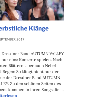
erbstliche Klänge
SEPTEMBER 2017
NADINE
FAUST
e Dresdner Band AUTUMN VALLEY
l nur eins: Konzerte spielen. Nach
ten Blättern, aber auch Nebel
 Regen: So klingt nicht nur der
me der Dresdner Band AUTUMN
LLEY. Zu den schönen Seiten des
bens kommen in ihren Songs die …
bstliche Klänge
iterlesen