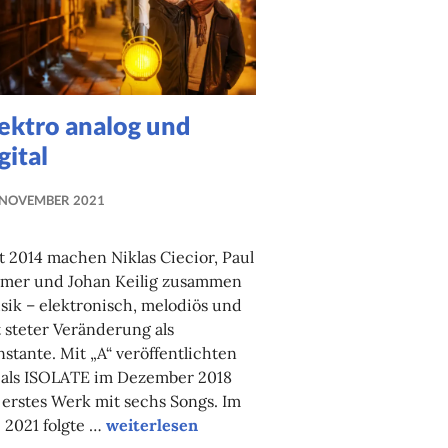
ektro analog und
gital
 NOVEMBER 2021
NADINE
FAUST
t 2014 machen Niklas Ciecior, Paul
emer und Johan Keilig zusammen
ik – elektronisch, melodiös und
 steter Veränderung als
stante. Mit „A“ veröffentlichten
 als ISOLATE im Dezember 2018
 erstes Werk mit sechs Songs. Im
z
Elektro analog und digital
i 2021 folgte …
weiterlesen