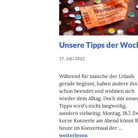
Unsere Tipps der Woc
17. JULI 2022
NADINE
FAUST
Während für manche der Urlaub
gerade beginnt, haben andere ihn
schon beendet und widmen sich
wieder dem Alltag. Doch mit unse
Tipps wird’s nicht langweilig,
sondern vielseitig. Montag, 18.7. Z
kurze Konzerte am Abend könnt I
heute im Konzertsaal der …
Unsere Tipps der Woche
weiterlesen