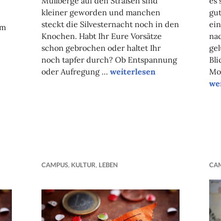
Müllberge auf den Straßen sind
es 
kleiner geworden und manchen
gut
steckt die Silvesternacht noch in den
ei
em
Knochen. Habt Ihr Eure Vorsätze
nac
schon gebrochen oder haltet Ihr
gel
noch tapfer durch? Ob Entspannung
Bli
Unsere Tipps der Woche
oder Aufregung …
weiterlesen
Mon
Un
we
CAMPUS
,
KULTUR
,
LEBEN
CA