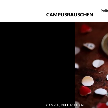
Zum
Inhalt
Poli
CAMPUSRAUSCHEN
springen
CAMPUS
,
KULTUR
,
LEBEN