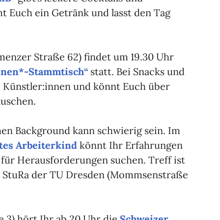
t Euch ein Getränk und lasst den Tag
enzer Straße 62) findet um 19.30 Uhr
nnen*-Stammtisch“
statt. Bei Snacks und
e Künstler:innen und könnt Euch über
auschen.
en Background kann schwierig sein. Im
tes Arbeiterkind
könnt Ihr Erfahrungen
für Herausforderungen suchen. Treff ist
es StuRa der TU Dresden (Mommsenstraße
 3) hört Ihr ab 20 Uhr die
Schweizer