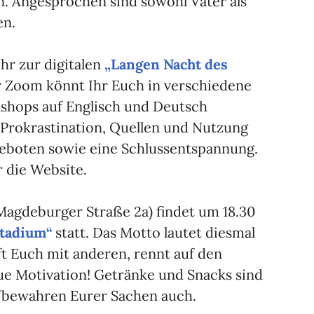
. Angesprochen sind sowohl Väter als
en.
hr zur digitalen
„Langen Nacht des
r Zoom könnt Ihr Euch in verschiedene
hops auf Englisch und Deutsch
Prokrastination, Quellen und Nutzung
geboten sowie eine Schlussentspannung.
 die Website.
agdeburger Straße 2a) findet um 18.30
Stadium“
statt. Das Motto lautet diesmal
fft Euch mit anderen, rennt auf den
ue Motivation! Getränke und Snacks sind
fbewahren Eurer Sachen auch.