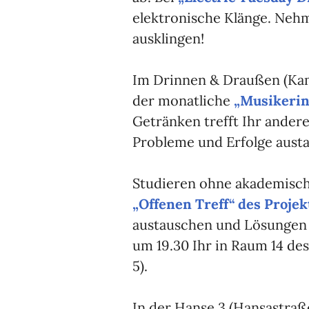
elektronische Klänge. Nehm
ausklingen!
Im Drinnen & Draußen (Kam
der monatliche
„Musikeri
Getränken trefft Ihr ander
Probleme und Erfolge aust
Studieren ohne akademisch
„Offenen Treff“ des Projek
austauschen und Lösungen 
um 19.30 Ihr in Raum 14 d
5).
In der Hanse 3 (Hansastraße