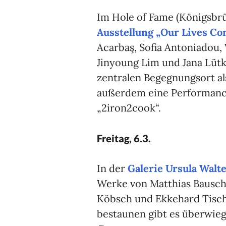
Im Hole of Fame (Königsbrü
Ausstellung „Our Lives Com
Acarbaş, Sofia Antoniadou,
Jinyoung Lim und Jana Lütk
zentralen Begegnungsort al
außerdem eine Performance
„2iron2cook“.
Freitag, 6.3.
In der
Galerie Ursula Walt
Werke von Matthias Bausch
Köbsch und Ekkehard Tische
bestaunen gibt es überwiege