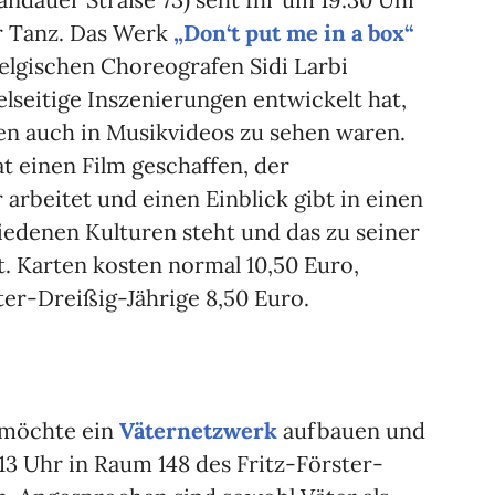
r Tanz. Das Werk
„Don‘t put me in a box“
elgischen Choreografen Sidi Larbi
elseitige Inszenierungen entwickelt hat,
en auch in Musikvideos zu sehen waren.
t einen Film geschaffen, der
arbeitet und einen Einblick gibt in einen
edenen Kulturen steht und das zu seiner
. Karten kosten normal 10,50 Euro,
ter-Dreißig-Jährige 8,50 Euro.
 möchte ein
Väternetzwerk
aufbauen und
13 Uhr in Raum 148 des Fritz-Förster-