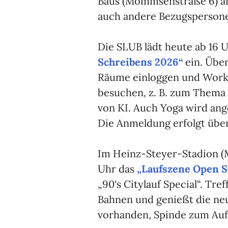
Baus (Mommsenstraße 6) an
auch andere Bezugsperson
Die SLUB lädt heute ab 16 U
Schreibens 2026“
ein. Übe
Räume einloggen und Works
besuchen, z. B. zum Thema 
von KI. Auch Yoga wird an
Die Anmeldung erfolgt über
Im Heinz-Steyer-Stadion (M
Uhr das
„Laufszene Open 
„90‘s Citylauf Special“. Tre
Bahnen und genießt die ne
vorhanden, Spinde zum Au