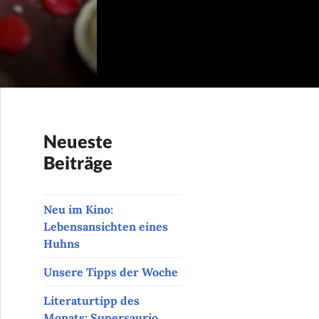
Neueste
Beiträge
Neu im Kino:
Lebensansichten eines
Huhns
Unsere Tipps der Woche
Literaturtipp des
Monats: Supersaurio