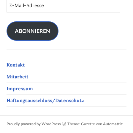
E
-
M
a
i
ABONNIEREN
l
-
A
d
Kontakt
r
e
Mitarbeit
s
s
Impressum
e
Haftungsausschluss/Datenschutz
Proudly powered by WordPress
Theme: Gazette von
Automattic
.