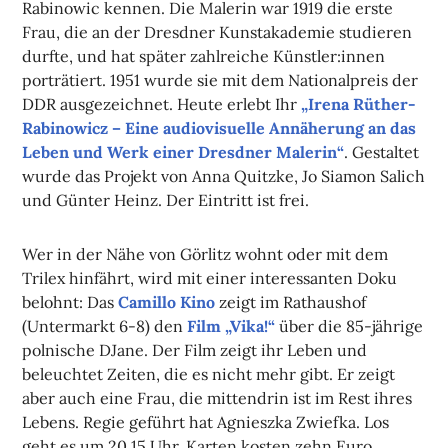
Rabinowic kennen. Die Malerin war 1919 die erste
Frau, die an der Dresdner Kunstakademie studieren
durfte, und hat später zahlreiche Künstler:innen
porträtiert. 1951 wurde sie mit dem Nationalpreis der
DDR ausgezeichnet. Heute erlebt Ihr
„Irena Rüther-
Rabinowicz – Eine audiovisuelle Annäherung an das
Leben und Werk einer Dresdner Malerin“
. Gestaltet
wurde das Projekt von Anna Quitzke, Jo Siamon Salich
und Günter Heinz. Der Eintritt ist frei.
Wer in der Nähe von Görlitz wohnt oder mit dem
Trilex hinfährt, wird mit einer interessanten Doku
belohnt: Das
Camillo Kino
zeigt im Rathaushof
(Untermarkt 6-8) den
Film „Vika!“
über die 85-jährige
polnische DJane. Der Film zeigt ihr Leben und
beleuchtet Zeiten, die es nicht mehr gibt. Er zeigt
aber auch eine Frau, die mittendrin ist im Rest ihres
Lebens. Regie geführt hat Agnieszka Zwiefka. Los
geht es um 20.15 Uhr, Karten kosten zehn Euro