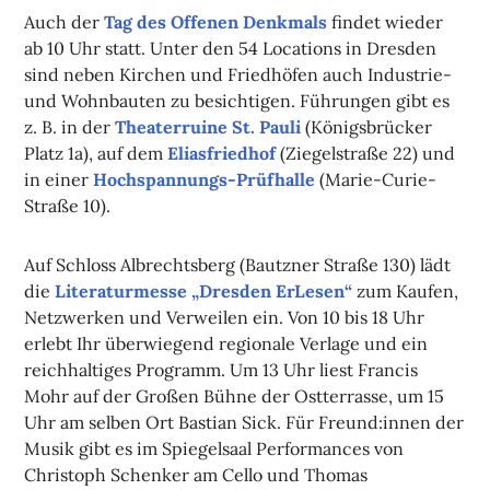
Auch der
Tag des Offenen Denkmals
findet wieder
ab 10 Uhr statt. Unter den 54 Locations in Dresden
sind neben Kirchen und Friedhöfen auch Industrie-
und Wohnbauten zu besichtigen. Führungen gibt es
z. B. in der
Theaterruine St. Pauli
(Königsbrücker
Platz 1a), auf dem
Eliasfriedhof
(Ziegelstraße 22) und
in einer
Hochspannungs-Prüfhalle
(Marie-Curie-
Straße 10).
Auf Schloss Albrechtsberg (Bautzner Straße 130) lädt
die
Literaturmesse „Dresden ErLesen“
zum Kaufen,
Netzwerken und Verweilen ein. Von 10 bis 18 Uhr
erlebt Ihr überwiegend regionale Verlage und ein
reichhaltiges Programm. Um 13 Uhr liest Francis
Mohr auf der Großen Bühne der Ostterrasse, um 15
Uhr am selben Ort Bastian Sick. Für Freund:innen der
Musik gibt es im Spiegelsaal Performances von
Christoph Schenker am Cello und Thomas