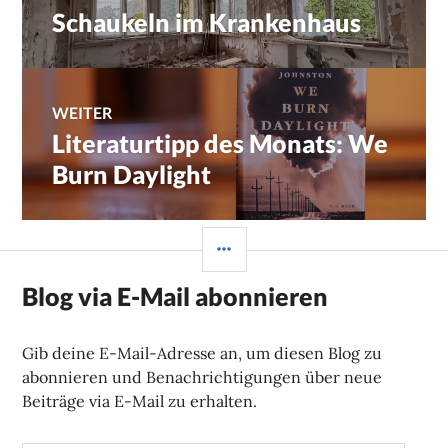
Schaukeln im Krankenhaus
Vorheriger
Beitrag:
WEITER
Literaturtipp des Monats: We
Nächster
Beitrag:
Burn Daylight
SEITENLEISTE
Blog via E-Mail abonnieren
Gib deine E-Mail-Adresse an, um diesen Blog zu
abonnieren und Benachrichtigungen über neue
Beiträge via E-Mail zu erhalten.