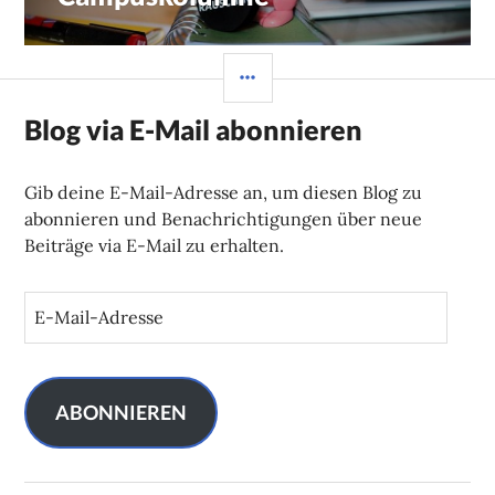
Beitrag:
SEITENLEISTE
Blog via E-Mail abonnieren
Gib deine E-Mail-Adresse an, um diesen Blog zu
abonnieren und Benachrichtigungen über neue
Beiträge via E-Mail zu erhalten.
E
-
M
a
i
ABONNIEREN
l
-
A