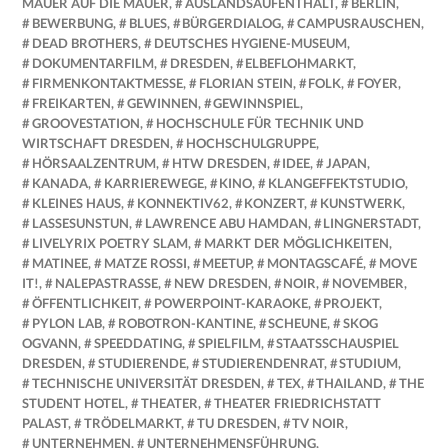
MAUER AUF DIE MAUER
,
AUSLANDSAUFENTHALT
,
BERLIN
,
BEWERBUNG
,
BLUES
,
BÜRGERDIALOG
,
CAMPUSRAUSCHEN
,
DEAD BROTHERS
,
DEUTSCHES HYGIENE-MUSEUM
,
DOKUMENTARFILM
,
DRESDEN
,
ELBEFLOHMARKT
,
FIRMENKONTAKTMESSE
,
FLORIAN STEIN
,
FOLK
,
FOYER
,
FREIKARTEN
,
GEWINNEN
,
GEWINNSPIEL
,
GROOVESTATION
,
HOCHSCHULE FÜR TECHNIK UND
WIRTSCHAFT DRESDEN
,
HOCHSCHULGRUPPE
,
HÖRSAALZENTRUM
,
HTW DRESDEN
,
IDEE
,
JAPAN
,
KANADA
,
KARRIEREWEGE
,
KINO
,
KLANGEFFEKTSTUDIO
,
KLEINES HAUS
,
KONNEKTIV62
,
KONZERT
,
KUNSTWERK
,
LASSESUNSTUN
,
LAWRENCE ABU HAMDAN
,
LINGNERSTADT
,
LIVELYRIX POETRY SLAM
,
MARKT DER MÖGLICHKEITEN
,
MATINEE
,
MATZE ROSSI
,
MEETUP
,
MONTAGSCAFÉ
,
MOVE
IT!
,
NALEPASTRASSE
,
NEW DRESDEN
,
NOIR
,
NOVEMBER
,
ÖFFENTLICHKEIT
,
POWERPOINT-KARAOKE
,
PROJEKT
,
PYLON LAB
,
ROBOTRON-KANTINE
,
SCHEUNE
,
SKOG
OGVANN
,
SPEEDDATING
,
SPIELFILM
,
STAATSSCHAUSPIEL
DRESDEN
,
STUDIERENDE
,
STUDIERENDENRAT
,
STUDIUM
,
TECHNISCHE UNIVERSITÄT DRESDEN
,
TEX
,
THAILAND
,
THE
STUDENT HOTEL
,
THEATER
,
THEATER FRIEDRICHSTATT
PALAST
,
TRÖDELMARKT
,
TU DRESDEN
,
TV NOIR
,
UNTERNEHMEN
,
UNTERNEHMENSFÜHRUNG
,