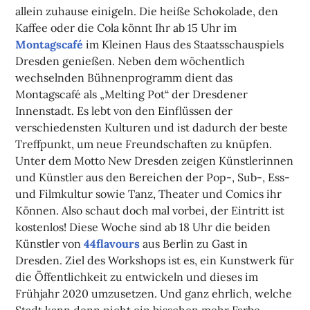
allein zuhause einigeln. Die heiße Schokolade, den
Kaffee oder die Cola könnt Ihr ab 15 Uhr im
Montagscafé
im Kleinen Haus des Staatsschauspiels
Dresden genießen. Neben dem wöchentlich
wechselnden Bühnenprogramm dient das
Montagscafé als „Melting Pot“ der Dresdener
Innenstadt. Es lebt von den Einflüssen der
verschiedensten Kulturen und ist dadurch der beste
Treffpunkt, um neue Freundschaften zu knüpfen.
Unter dem Motto New Dresden zeigen Künstlerinnen
und Künstler aus den Bereichen der Pop-, Sub-, Ess-
und Filmkultur sowie Tanz, Theater und Comics ihr
Können. Also schaut doch mal vorbei, der Eintritt ist
kostenlos! Diese Woche sind ab 18 Uhr die beiden
Künstler von
44flavours
aus Berlin zu Gast in
Dresden. Ziel des Workshops ist es, ein Kunstwerk für
die Öffentlichkeit zu entwickeln und dieses im
Frühjahr 2020 umzusetzen. Und ganz ehrlich, welche
Stadt kann denn nicht ein bisschen mehr Farbe