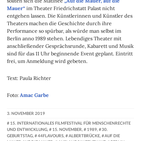
sollten sich die Matinee
„Auf die Mauer, auf die
Mauer“
im Theater Friedrichstatt Palast nicht
entgehen lassen. Die Künstlerinnen und Künstler des
Theaters machen die Geschichte durch ihre
Performance so spürbar, als würde man selbst im
Berlin anno 1989 stehen. Lebendiges Theater mit
anschließender Gesprächsrunde, Kabarett und Musik
sind für das 11 Uhr beginnende Event geplant. Eintritt
frei, um Anmeldung wird gebeten.
Text: Paula Richter
Foto:
Amac Garbe
3. NOVEMBER 2019
NADINE
15. INTERNATIONALES FILMFESTIVAL FÜR MENSCHENRECHTE
FAUST
UND ENTWICKLUNG
,
15. NOVEMBER
,
1989
,
30.
GEBURTSTAG
,
44FLAVOURS
,
ALBERTBRÜCKE
,
AUF DIE