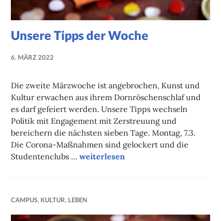
Unsere Tipps der Woche
6. MÄRZ 2022
NADINE
FAUST
Die zweite Märzwoche ist angebrochen, Kunst und
Kultur erwachen aus ihrem Dornröschenschlaf und
es darf gefeiert werden. Unsere Tipps wechseln
Politik mit Engagement mit Zerstreuung und
bereichern die nächsten sieben Tage. Montag, 7.3.
Die Corona-Maßnahmen sind gelockert und die
Unsere Tipps der Woche
Studentenclubs …
weiterlesen
CAMPUS
,
KULTUR
,
LEBEN