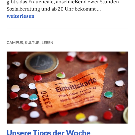
gibt’s das Frauencafé, anschließend zwei Stunden
Sozialberatung und ab 20 Uhr bekommt …
Unsere Tipps der Woche
weiterlesen
CAMPUS
,
KULTUR
,
LEBEN
Unsere Tipps der Woche