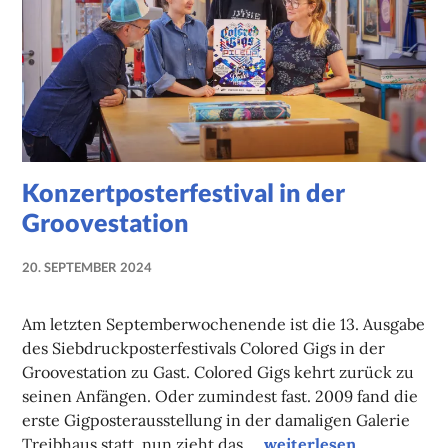
Konzertposterfestival in der
Groovestation
20. SEPTEMBER 2024
NADINE
FAUST
Am letzten Septemberwochenende ist die 13. Ausgabe
des Siebdruckposterfestivals Colored Gigs in der
Groovestation zu Gast. Colored Gigs kehrt zurück zu
seinen Anfängen. Oder zumindest fast. 2009 fand die
erste Gigposterausstellung in der damaligen Galerie
Konzertposterfestival i
Treibhaus statt, nun zieht das …
weiterlesen