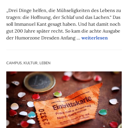
FAUST
„Drei Dinge helfen, die Mühseligkeiten des Lebens zu
tragen: die Hoffnung, der Schlaf und das Lachen.“ Das
soll Immanuel Kant gesagt haben. Und hat damit noch
gut 200 Jahre später recht. So kam die achte Ausgabe
Von Kant, Schubert &
der Humorzone Dresden Anfang …
weiterlesen
CAMPUS
,
KULTUR
,
LEBEN