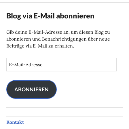
Blog via E-Mail abonnieren
Gib deine E-Mail-Adresse an, um diesen Blog zu
abonnieren und Benachrichtigungen über neue
Beiträge via E-Mail zu erhalten.
E
-
M
a
i
ABONNIEREN
l
-
A
d
Kontakt
r