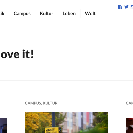
Profil
Pr
von
v
tik
Campus
Kultur
Leben
Welt
camp
C
auf
au
Face
Tw
anzei
an
ove it!
CAMPUS
,
KULTUR
CA