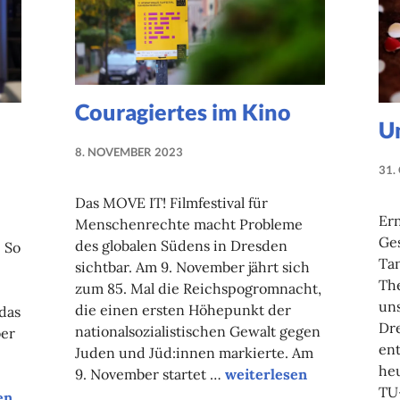
Couragiertes im Kino
U
8. NOVEMBER 2023
NADINE
31.
FAUST
Das MOVE IT! Filmfestival für
Er
Menschenrechte macht Probleme
Ges
des globalen Südens in Dresden
: So
Tan
sichtbar. Am 9. November jährt sich
Th
zum 85. Mal die Reichspogromnacht,
uns
die einen ersten Höhepunkt der
das
Dr
nationalsozialistischen Gewalt gegen
ber
ent
Juden und Jüd:innen markierte. Am
heu
Couragiertes im Kino
9. November startet …
weiterlesen
TU
al Menschenrechtsfilme
en