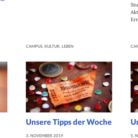
St
Ak
Er
CAMPUS
,
KULTUR
,
LEBEN
CA
Unsere Tipps der Woche
U
3. NOVEMBER 2019
5. 