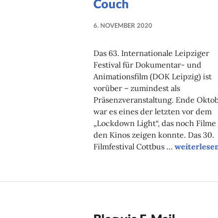
Couch
6. NOVEMBER 2020
NADINE
FAUST
Das 63. Internationale Leipziger
Festival für Dokumentar- und
Animationsfilm (DOK Leipzig) ist
vorüber – zumindest als
Präsenzveranstaltung. Ende Okto
war es eines der letzten vor dem
„Lockdown Light“, das noch Filme 
den Kinos zeigen konnte. Das 30.
Animation u
Filmfestival Cottbus …
weiterlese