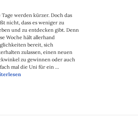
NADINE
FAUST
e Tage werden kürzer. Doch das
ßt nicht, dass es weniger zu
eben und zu entdecken gibt. Denn
se Woche hält allerhand
lichkeiten bereit, sich
erhalten zulassen, einen neuen
ickwinkel zu gewinnen oder auch
fach mal die Uni für ein …
sere Tipps der Woche
iterlesen