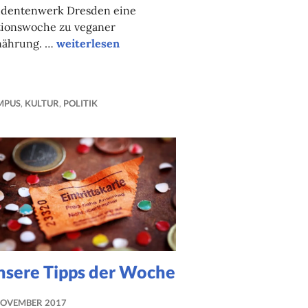
udentenwerk Dresden eine
tionswoche zu veganer
Unsere Tipps der Woche
nährung. …
weiterlesen
MPUS
,
KULTUR
,
POLITIK
nsere Tipps der Woche
NOVEMBER 2017