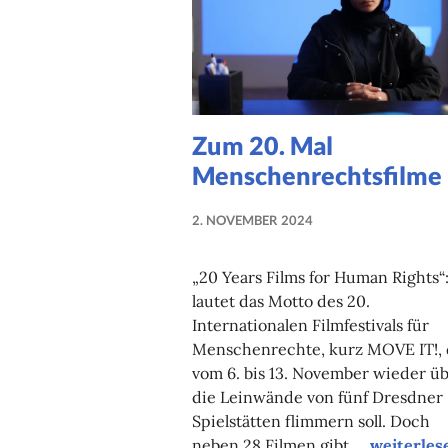
Zum 20. Mal
Menschenrechtsfilme
2. NOVEMBER 2024
NADINE
FAUST
„20 Years Films for Human Rights“
lautet das Motto des 20.
Internationalen Filmfestivals für
Menschenrechte, kurz MOVE IT!, 
vom 6. bis 13. November wieder ü
die Leinwände von fünf Dresdner
Spielstätten flimmern soll. Doch
Zum 20. M
neben 28 Filmen gibt …
weiterles