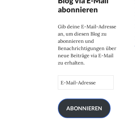
Blog via E-Mail
abonnieren
Gib deine E-Mail-Adresse
an, um diesen Blog zu
abonnieren und
Benachrichtigungen über
neue Beiträge via E-Mail
zu erhalten.
E
-
M
a
i
ABONNIEREN
l
-
A