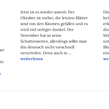
NADINE
FAUST
Jetzt ist es wieder soweit: Der
Di
Oktober ist vorbei, die letzten Blätter
hei
sind von den Bäumen gefallen und es
erl
wird viel zeitiger dunkel. Der
die
November hat so seine
Mög
Schattenseiten, allerdings sollte man
unt
ihn dennoch nicht vorschnell
Bl
ber
verurteilen. Denn auch in …
ein
Unsere Tipps der Woche
Un
weiterlesen
we
in
nd Dokus aus Leipzig auf der Couch
n