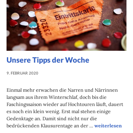
Unsere Tipps der Woche
9. FEBRUAR 2020
NADINE
FAUST
Einmal mehr erwachen die Narren und Närrinnen
langsam aus ihrem Winterschlaf, doch bis die
Faschingssaison wieder auf Hochtouren läuft, dauert
es noch ein klein wenig. Erst mal stehen einige
Gedenktage an. Damit sind nicht nur die
Unsere Tipps de
bedrückenden Klausurentage an der …
weiterlesen