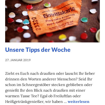
Unsere Tipps der Woche
27. JANUAR 2019
NADINE
FAUST
Zieht es Euch nach draußen oder lauscht Ihr lieber
drinnen den Worten anderer Menschen? Seid Ihr
schon im Schneegestöber stecken geblieben oder
genießt Ihr den Blick nach draußen mit einer
warmen Tasse Tee? Egal ob Freiluftfan oder
Unsere Tipps der W
Heißgetränkgenießer, wir haben …
weiterlesen