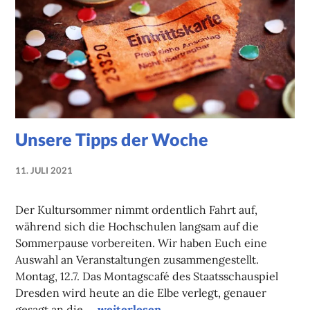
Unsere Tipps der Woche
11. JULI 2021
NADINE
FAUST
Der Kultursommer nimmt ordentlich Fahrt auf,
während sich die Hochschulen langsam auf die
Sommerpause vorbereiten. Wir haben Euch eine
Auswahl an Veranstaltungen zusammengestellt.
Montag, 12.7. Das Montagscafé des Staatsschauspiel
Dresden wird heute an die Elbe verlegt, genauer
Unsere Tipps der Woche
gesagt an die …
weiterlesen