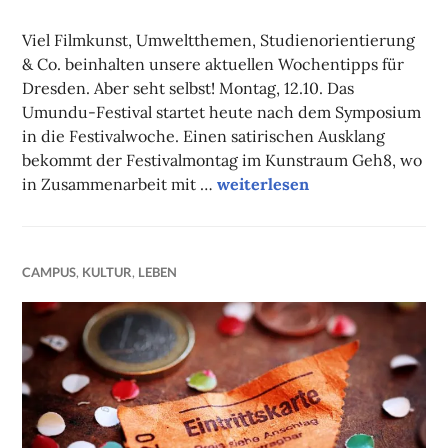
NADINE
FAUST
Viel Filmkunst, Umweltthemen, Studienorientierung
& Co. beinhalten unsere aktuellen Wochentipps für
Dresden. Aber seht selbst! Montag, 12.10. Das
Umundu-Festival startet heute nach dem Symposium
in die Festivalwoche. Einen satirischen Ausklang
bekommt der Festivalmontag im Kunstraum Geh8, wo
Unsere Tipps der Woche
in Zusammenarbeit mit …
weiterlesen
CAMPUS
,
KULTUR
,
LEBEN