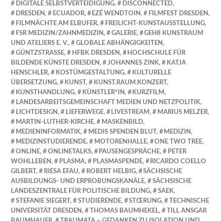
DIGITALE SELBSTVERTEIDIGUNG
,
DISCONNECTED
,
DRESDEN
,
ECUADOR
,
EZÉ WENDTOIN
,
FILMFEST DRESDEN
,
FILMNÄCHTE AM ELBUFER
,
FREILICHT-KUNSTAUSSTELLUNG
,
FSR MEDIZIN/ZAHNMEDIZIN
,
GALERIE
,
GEH8 KUNSTRAUM
UND ATELIERS E. V.
,
GLOBALE ABHÄNGIGKEITEN
,
GÜNTZSTRASSE
,
HFBK DRESDEN
,
HOCHSCHULE FÜR
BILDENDE KÜNSTE DRESDEN
,
JOHANNES ZINK
,
KATJA
HENSCHLER
,
KOSTÜMGESTALTUNG
,
KULTURELLE
ÜBERSETZUNG
,
KUNST
,
KUNST.RAUM.KONZERT
,
KUNSTHANDLUNG
,
KÜNSTLER*IN
,
KURZFILM
,
LANDESARBEITSGEMEINSCHAFT MEDIEN UND NETZPOLITIK
,
LICHTDESIGN
,
LIEFERWEGE
,
LIVESTREAM
,
MARIUS MELZER
,
MARTIN-LUTHER-KIRCHE
,
MASKENBILD
,
MEDIENINFORMATIK
,
MEDIS SPENDEN BLUT
,
MEDIZIN
,
MEDIZINSTUDIERENDE
,
MOTORENHALLE
,
ONE TWO TREE
,
ONLINE
,
ONLINETALKS
,
PAUSENGESPRÄCHE
,
PETER
WOHLLEBEN
,
PLASMA
,
PLASMASPENDE
,
RICARDO COELLO
GILBERT
,
RIESA EFAU
,
ROBERT HELBIG
,
SÄCHSISCHE
AUSBILDUNGS- UND ERPROBUNGSKANÄLE
,
SÄCHSISCHE
LANDESZENTRALE FÜR POLITISCHE BILDUNG
,
SAEK
,
STEFANIE SIEGERT
,
STUDIERENDE
,
STŒRUNG
,
TECHNISCHE
UNIVERSITÄT DRESDEN
,
THOMAS BAUMHEKEL
,
TILL ANSGAR
BAUMHAUER
,
TRAUMATA – GEDANKEN ZU ISOLATION UND