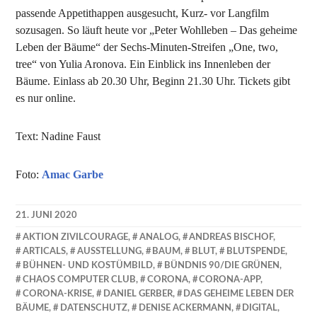
passende Appetithappen ausgesucht, Kurz- vor Langfilm
sozusagen. So läuft heute vor „Peter Wohlleben – Das geheime
Leben der Bäume“ der Sechs-Minuten-Streifen „One, two,
tree“ von Yulia Aronova. Ein Einblick ins Innenleben der
Bäume. Einlass ab 20.30 Uhr, Beginn 21.30 Uhr. Tickets gibt
es nur online.
Text: Nadine Faust
Foto:
Amac Garbe
21. JUNI 2020
NADINE
AKTION ZIVILCOURAGE
,
ANALOG
,
ANDREAS BISCHOF
,
FAUST
ARTICALS
,
AUSSTELLUNG
,
BAUM
,
BLUT
,
BLUTSPENDE
,
BÜHNEN- UND KOSTÜMBILD
,
BÜNDNIS 90/DIE GRÜNEN
,
CHAOS COMPUTER CLUB
,
CORONA
,
CORONA-APP
,
CORONA-KRISE
,
DANIEL GERBER
,
DAS GEHEIME LEBEN DER
BÄUME
,
DATENSCHUTZ
,
DENISE ACKERMANN
,
DIGITAL
,