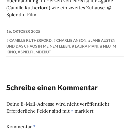
Buchhandlung im Herzen von Paris ist für Agathe
(Camille Rutherford) wie ein zweites Zuhause. ©
Splendid Film
16. OKTOBER 2025
NADINE
CAMILLE RUTHERFORD
,
CHARLIE ANSON
,
JANE AUSTEN
FAUST
UND DAS CHAOS IN MEINEM LEBEN
,
LAURA PIANI
,
NEU IM
KINO
,
SPIELFILMDEBÜT
Schreibe einen Kommentar
Deine E-Mail-Adresse wird nicht veröffentlicht.
Erforderliche Felder sind mit
*
markiert
Kommentar
*