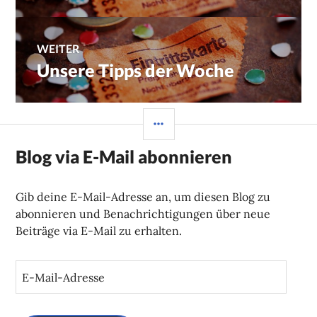
WEITER
Unsere Tipps der Woche
Nächster
Beitrag:
SEITENLEISTE
Blog via E-Mail abonnieren
Gib deine E-Mail-Adresse an, um diesen Blog zu
abonnieren und Benachrichtigungen über neue
Beiträge via E-Mail zu erhalten.
E
-
M