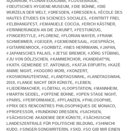
AQUARIUM
,
CONAN EDOGAWA
,
COSSEBAUDE
,
DEUTSCHES HYGIENE-MUSEUM
,
DIE BÜHNE
,
DIE
WURZELN DER WELT
,
DRESDEN
,
DRESDEN 6
,
ÉCOLE DES
HAUTES ÉTUDES EN SCIENCES SOCIALES
,
EINTRITT FREI
,
ELBHANGFEST
,
EMANUELE COCCIA
,
ERICH KÄSTNER
,
ERINNERUNGEN AN DIE ZUKUNFT
,
FESTUMZUG
,
FINGERSTYLE
,
FLORENZ
,
FLORIAN MAYER
,
FRANK
SCHWEMMER
,
GEIGER
,
GEMEINDESAAL
,
GESPRÄCH
,
GITARRENROCK
,
GORBITZ
,
INES HERRMANN
,
JAPAN
,
JAPANISCHES PALAIS
,
JETSE BREMER
,
JÖRG STÜBING
,
JU VON DÖLZSCHEN
,
KAMMERCHOR
,
KANDIDAT*IN
,
KATH. GEMEINDE ST. ANTONIUS
,
KATJA ERFURTH
,
KAZÉ
ANIME NIGHT
,
KOGORO MORI
,
KONZERT
,
KOSMONAUTENTANZ
,
LANDTAGSWAHL
,
LANDTAGSWAHL
2019
,
LANGE NACHT DER KÜNSTE
,
LEBEN
,
LIEDERMACHER
,
LÖBTAU
,
LOOPSTATION
,
MANNHEIM
,
MARTIN SEIDEL
,
OFFENE BÜHNE
,
OPEN STAGE NIGHT
,
PARIS
,
PERFORMANCE
,
PFLANZEN
,
PHILOSOPHIE
,
PRIX DES RENCONTRES PHILOSOPHIQUES DE MONACO
,
PROFESSOR
,
RUNDKINO DRESDEN
,
SACHSEN
,
SÄCHSISCHE AKADEMIE DER KÜNSTE
,
SÄCHSISCHE
LANDESZENTRALE FÜR POLITISCHE BILDUNG
,
SHINICHI
KUDO
,
SINGER-SONGWRITERIN
,
SKD
,
SO GIB MIR EINEN