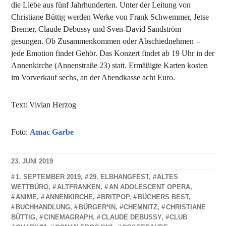
die Liebe aus fünf Jahrhunderten. Unter der Leitung von
Christiane Büttig werden Werke von Frank Schwemmer, Jetse
Bremer, Claude Debussy und Sven-David Sandström
gesungen. Ob Zusammenkommen oder Abschiednehmen –
jede Emotion findet Gehör. Das Konzert findet ab 19 Uhr in der
Annenkirche (Annenstraße 23) statt. Ermäßigte Karten kosten
im Vorverkauf sechs, an der Abendkasse acht Euro.
Text: Vivian Herzog
Foto:
Amac Garbe
23. JUNI 2019
NADINE
1. SEPTEMBER 2019
,
29. ELBHANGFEST
,
ALTES
FAUST
WETTBÜRO
,
ALTFRANKEN
,
AN ADOLESCENT OPERA
,
ANIME
,
ANNENKIRCHE
,
BRITPOP
,
BÜCHERS BEST
,
BUCHHANDLUNG
,
BÜRGER*IN
,
CHEMNITZ
,
CHRISTIANE
BÜTTIG
,
CINEMAGRAPH
,
CLAUDE DEBUSSY
,
CLUB