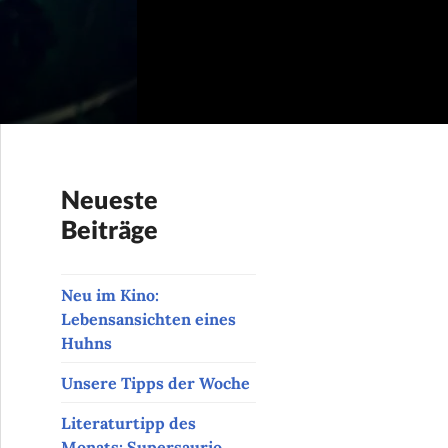
Neueste
Beiträge
Neu im Kino:
Lebensansichten eines
Huhns
Unsere Tipps der Woche
Literaturtipp des
Monats: Supersaurio