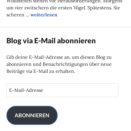
Wildbienen stehen vor Herausforderungen. Morgens
um vier zwitschern die ersten Vögel. Spätestens. Sie
Tierische Spielwiese
scheren …
weiterlesen
Blog via E-Mail abonnieren
Gib deine E-Mail-Adresse an, um diesen Blog zu
abonnieren und Benachrichtigungen über neue
Beiträge via E-Mail zu erhalten.
E
-
M
a
i
ABONNIEREN
l
-