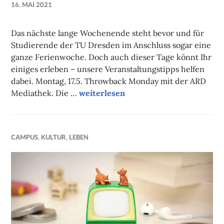
16. MAI 2021
NADINE
FAUST
Das nächste lange Wochenende steht bevor und für
Studierende der TU Dresden im Anschluss sogar eine
ganze Ferienwoche. Doch auch dieser Tage könnt Ihr
einiges erleben – unsere Veranstaltungstipps helfen
dabei. Montag, 17.5. Throwback Monday mit der ARD
Unsere Onlinetipps der Woche
Mediathek. Die …
weiterlesen
CAMPUS
,
KULTUR
,
LEBEN