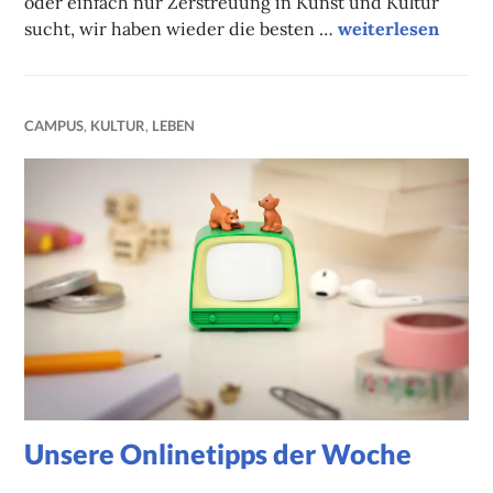
oder einfach nur Zerstreuung in Kunst und Kultur
Unsere Tipps der
sucht, wir haben wieder die besten …
weiterlesen
CAMPUS
,
KULTUR
,
LEBEN
Unsere Onlinetipps der Woche