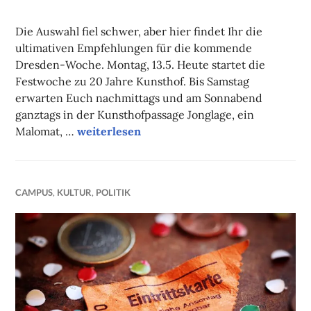
NADINE
FAUST
Die Auswahl fiel schwer, aber hier findet Ihr die
ultimativen Empfehlungen für die kommende
Dresden-Woche. Montag, 13.5. Heute startet die
Festwoche zu 20 Jahre Kunsthof. Bis Samstag
erwarten Euch nachmittags und am Sonnabend
ganztags in der Kunsthofpassage Jonglage, ein
Unsere Tipps der Woche
Malomat, …
weiterlesen
CAMPUS
,
KULTUR
,
POLITIK