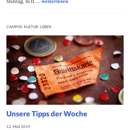
Unsere Onlinetipps der Woche
Montag, 16.11. …
weiterlesen
CAMPUS
,
KULTUR
,
LEBEN
Unsere Tipps der Woche
12. MAI 2019