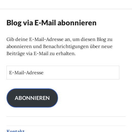
Blog via E-Mail abonnieren
Gib deine E-Mail-Adresse an, um diesen Blog zu
abonnieren und Benachrichtigungen über neue
Beiträge via E-Mail zu erhalten.
E
-
M
a
i
ABONNIEREN
l
-
A
d
Kontakt