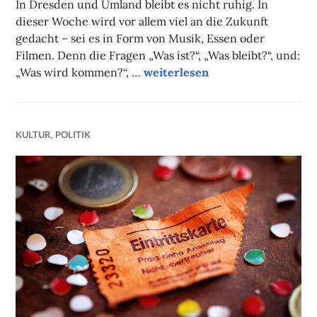
In Dresden und Umland bleibt es nicht ruhig. In
GREINER-
dieser Woche wird vor allem viel an die Zukunft
ADAM
gedacht – sei es in Form von Musik, Essen oder
Filmen. Denn die Fragen „Was ist?“, „Was bleibt?“, und:
Unsere Tipps der Woche
„Was wird kommen?“, …
weiterlesen
KULTUR
,
POLITIK