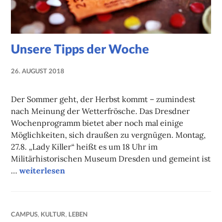
Unsere Tipps der Woche
26. AUGUST 2018
NADINE
FAUST
Der Sommer geht, der Herbst kommt – zumindest
nach Meinung der Wetterfrösche. Das Dresdner
Wochenprogramm bietet aber noch mal einige
Möglichkeiten, sich draußen zu vergnügen. Montag,
27.8. „Lady Killer“ heißt es um 18 Uhr im
Militärhistorischen Museum Dresden und gemeint ist
Unsere Tipps der Woche
…
weiterlesen
CAMPUS
,
KULTUR
,
LEBEN