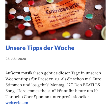
Unsere Tipps der Woche
26. JULI 2020
NADINE
FAUST
Äußerst musikalisch geht es dieser Tage in unseren
Wochentipps für Dresden zu. Als ölt schon mal Eure
Stimmen und los geht’s! Montag, 27.7. Den BEATLES-
Song „Here comes the sun“ könnt Ihr heute um 19
Uhr beim Chor Spontan unter professioneller …
Unsere Tipps der Woche
weiterlesen