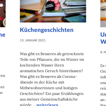
Küchengeschichten
he
U
W
13. JANUAR 2021
NADINE
FAUST
8. 
Was gibt es Besseres als getrocknete
Teile von Pflanzen, die im Winter im
kochenden Wasser ihren
Es 
aromatischen Geruch hinterlassen?
On
ren
Was gibt es Besseres als Corona-
inf
Abende in der Küche mit
und
wei
Mitbewohnerinnen und lustigen
rei
hr
Geschichten? Ein paar Erzählungen
sta
aus meiner Gemeinschaftsküche
an 
Küchengeschichten
würde …
weiterlesen
Po