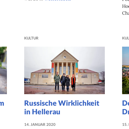
Ho
Ch
KULTUR
KU
em
Russische Wirklichkeit
Do
in Hellerau
D
14. JANUAR 2020
15.