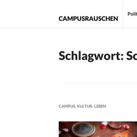
Zum
Inhalt
Poli
CAMPUSRAUSCHEN
springen
Schlagwort:
S
CAMPUS
,
KULTUR
,
LEBEN