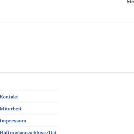
Me
ation
Kontakt
Mitarbeit
Impressum
Haftungsausschluss/Dat