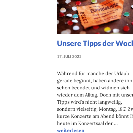
Unsere Tipps der Woc
17. JULI 2022
NADINE
FAUST
Während für manche der Urlaub
gerade beginnt, haben andere ihn
schon beendet und widmen sich
wieder dem Alltag. Doch mit unse
Tipps wird’s nicht langweilig,
sondern vielseitig. Montag, 18.7. Z
kurze Konzerte am Abend könnt I
heute im Konzertsaal der …
Unsere Tipps der Woche
weiterlesen