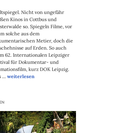
NADINE
FAUST
tspiegel. Nicht von ungefähr
ßen Kinos in Cottbus und
sterwalde so. Spiegeln Filme, vor
em solche aus dem
kumentarischen Metier, doch die
chehnisse auf Erden. So auch
m 62. Internationalen Leipziger
n Hellerau
tival für Dokumentar- und
mationsfilm, kurz DOK Leipzig.
Dokus in Leipzig (über Dresden)
s …
weiterlesen
EN