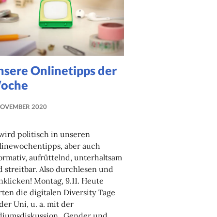
nsere Onlinetipps der
oche
NOVEMBER 2020
NADINE
FAUST
wird politisch in unseren
linewochentipps, aber auch
ormativ, aufrüttelnd, unterhaltsam
 streitbar. Also durchlesen und
nklicken! Montag, 9.11. Heute
rten die digitalen Diversity Tage
der Uni, u. a. mit der
diumsdiskussion „Gender und