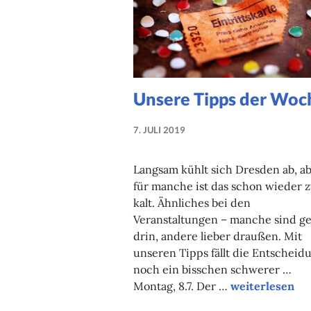
Unsere Tipps der Woc
7. JULI 2019
NADINE
FAUST
Langsam kühlt sich Dresden ab, a
für manche ist das schon wieder 
kalt. Ähnliches bei den
Veranstaltungen – manche sind g
drin, andere lieber draußen. Mit
unseren Tipps fällt die Entscheid
noch ein bisschen schwerer …
Unsere Tipps 
Montag, 8.7. Der …
weiterlesen