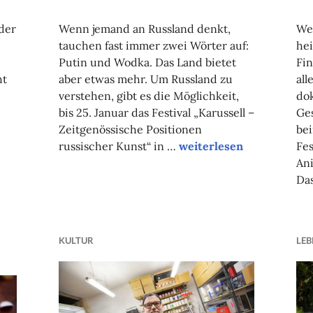
NADINE
FAUST
 der
Wenn jemand an Russland denkt,
Wel
tauchen fast immer zwei Wörter auf:
hei
Putin und Wodka. Das Land bietet
Fin
ht
aber etwas mehr. Um Russland zu
all
verstehen, gibt es die Möglichkeit,
do
bis 25. Januar das Festival „Karussell –
Ges
Zeitgenössische Positionen
bei
Russische Wirklichkeit i
russischer Kunst“ in …
weiterlesen
Fes
angem Atem
Ani
Da
KULTUR
LEB