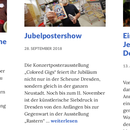
Jubelpostershow
Ei
he
J
28. SEPTEMBER 2018
D
NADINE
FAUST
Die Konzertposterausstellung
13.
ber
„Colored Gigs“ feiert ihr Jubiläum
zu
nicht nur in der Scheune Dresden,
Vor
sondern gleich in der ganzen
da
ern
Neustadt. Noch bis zum 11. November
Ann
ist der künstlerische Siebdruck in
ein
ung
Dresden von den Anfängen bis zur
gen
Gegenwart in der Ausstellung
Woc
der Woche
Jubelpostershow
„Rastern“ …
weiterlesen
de