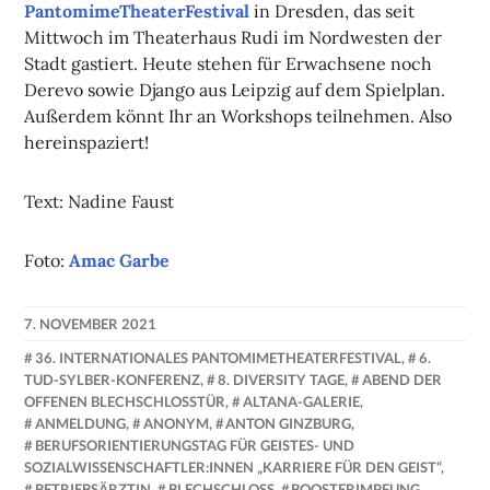
PantomimeTheaterFestival
in Dresden, das seit
Mittwoch im Theaterhaus Rudi im Nordwesten der
Stadt gastiert. Heute stehen für Erwachsene noch
Derevo sowie Django aus Leipzig auf dem Spielplan.
Außerdem könnt Ihr an Workshops teilnehmen. Also
hereinspaziert!
Text: Nadine Faust
Foto:
Amac Garbe
7. NOVEMBER 2021
NADINE
36. INTERNATIONALES PANTOMIMETHEATERFESTIVAL
,
6.
FAUST
TUD-SYLBER-KONFERENZ
,
8. DIVERSITY TAGE
,
ABEND DER
OFFENEN BLECHSCHLOSSTÜR
,
ALTANA-GALERIE
,
ANMELDUNG
,
ANONYM
,
ANTON GINZBURG
,
BERUFSORIENTIERUNGSTAG FÜR GEISTES- UND
SOZIALWISSENSCHAFTLER:INNEN „KARRIERE FÜR DEN GEIST“
,
BETRIEBSÄRZTIN
,
BLECHSCHLOSS
,
BOOSTERIMPFUNG
,