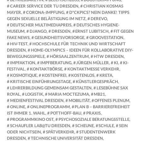
CAREER SERVICE DER TU DRESDEN
,
CHRISTIAN KOSMAS
MAYER
,
CORONA-IMPFUNG
,
D*CKPICS? NEIN DANKE! TIPPS
GEGEN SEXUELLE BELÄSTIGUNG IM NETZ
,
DEREVO
,
DEUTSCHER MULTIMEDIAPREIS
,
DEUTSCHES HYGIENE-
MUSEUM
,
DJANGO
,
DRESDEN
,
ERNST LUBITSCH
,
FIT GEGEN
FAKE NEWS
,
GESUNDHEITSVORSORGE
,
GROOVESTATION
,
HIV-TEST
,
HOCHSCHULE FÜR TECHNIK UND WIRTSCHAFT
DRESDEN
,
HOME-OLYMPICS – IDEEN FÜR KOLLABORATIVE DIY-
BEWEGUNGSSPIELE
,
HÖRSAALZENTRUM
,
HTW DRESDEN
,
IMPFAKTION
,
IMPFBERATUNG
,
JÜRGEN MÜLLER
,
KI
,
KI-
FESTIVAL
,
KONTAKTBÖRSE
,
KONTAKTMESSE VERKEHR
,
KOSMOTIQUE
,
KOSTENFREI
,
KOSTENLOS
,
KRETA
,
KRITISCHE EINFÜHRUNGSTAGE
,
KÜNSTLERGESPRÄCH
,
LEHRERBILDUNG GEMEINSAM GESTALTEN
,
LESEBÜHNE SAX
ROYAL
,
LOGISTIK
,
MARIA MOCTEZUMA
,
MB21
,
MEDIENFESTIVAL DRESDEN
,
MOBILITÄT
,
OFFENES PLENUM
,
ONLINE
,
ONLINEPROGRAMM
,
PLAN B – BARRIEREFREIHEIT
IST IMMER 1. WAHL
,
POTTHOFF-BAU
,
PRAXIS
,
PROGRAMMKINO OST
,
PSYCHOSOZIALE BERATUNGSSTELLE
,
SCHAUFLER LAB@TU DRESDEN
,
SCHEUNE
,
SCHULE
,
SEIN
ODER NICHTSEIN
,
SPÄTVERKEHR
,
STUDENTENWERK
DRESDEN
,
TECHNISCHE UNIVERSITÄT DRESDEN
,