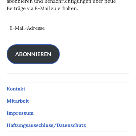
abonnieren und Benachrichtigungen über neue
Beiträge via E-Mail zu erhalten.
E
-
M
a
i
ABONNIEREN
l
-
A
d
Kontakt
r
e
Mitarbeit
s
s
Impressum
e
Haftungsausschluss/Datenschutz