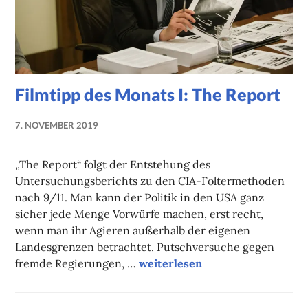
Filmtipp des Monats I: The Report
7. NOVEMBER 2019
NADINE
FAUST
„The Report“ folgt der Entstehung des
Untersuchungsberichts zu den CIA-Foltermethoden
nach 9/11. Man kann der Politik in den USA ganz
sicher jede Menge Vorwürfe machen, erst recht,
wenn man ihr Agieren außerhalb der eigenen
Landesgrenzen betrachtet. Putschversuche gegen
Filmtipp des Monats I: The Rep
fremde Regierungen, …
weiterlesen