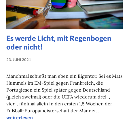
Es werde Licht, mit Regenbogen
oder nicht!
23. JUNI 2021
NADINE
FAUST
Manchmal schießt man eben ein Eigentor. Sei es Mats
Hummels im EM-Spiel gegen Frankreich, die
Portugiesen ein Spiel später gegen Deutschland
(gleich zweimal) oder die UEFA wiederum drei-,
vier-, fünfmal allein in den ersten 1,5 Wochen der
Fußball-Europameisterschaft der Männer. …
Es werde Licht, mit Regenbogen oder nicht!
weiterlesen