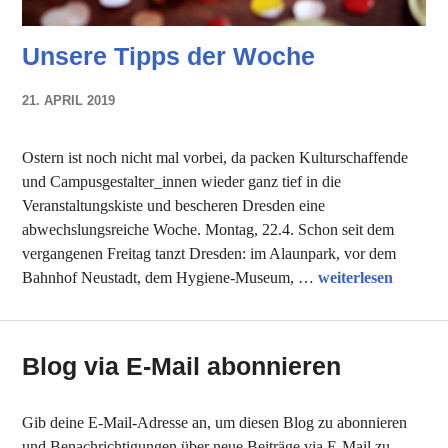
Unsere Tipps der Woche
21. APRIL 2019
NADINE
FAUST
Ostern ist noch nicht mal vorbei, da packen Kulturschaffende
und Campusgestalter_innen wieder ganz tief in die
Veranstaltungskiste und bescheren Dresden eine
abwechslungsreiche Woche. Montag, 22.4. Schon seit dem
vergangenen Freitag tanzt Dresden: im Alaunpark, vor dem
Unsere Tipps der 
Bahnhof Neustadt, dem Hygiene-Museum, …
weiterlesen
Blog via E-Mail abonnieren
Gib deine E-Mail-Adresse an, um diesen Blog zu abonnieren
und Benachrichtigungen über neue Beiträge via E-Mail zu