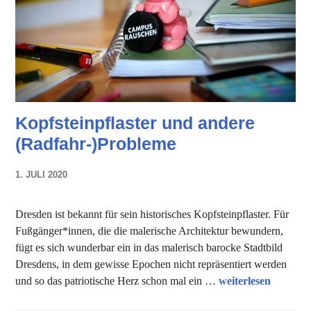
Kopfsteinpflaster und andere
(Radfahr-)Probleme
1. JULI 2020
NADINE
FAUST
Dresden ist bekannt für sein historisches Kopfsteinpflaster. Für
Fußgänger*innen, die die malerische Architektur bewundern,
fügt es sich wunderbar ein in das malerisch barocke Stadtbild
Dresdens, in dem gewisse Epochen nicht repräsentiert werden
Kopfsteinpflaster 
und so das patriotische Herz schon mal ein …
weiterlesen