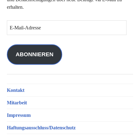
erhalten.
E
-
M
a
i
ABONNIEREN
l
-
A
d
Kontakt
r
e
Mitarbeit
s
s
Impressum
e
Haftungsausschluss/Datenschutz