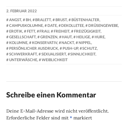
2. FEBRUAR 2022
NADINE
ANGST
,
BH
,
BRALETT
,
BRUST
,
BÜSTENHALTER
,
FAUST
CAMPUSKOLUMNE
,
DATE
,
DEKOLLETEE
,
DRÜSENGEWEBE
,
EROTIK
,
FETT
,
FRAU
,
FREIHEIT
,
FREIZÜGIGKEIT
,
GESELLSCHAFT
,
GRENZEN
,
HAUT
,
HEILIGE
,
HURE
,
KOLUMNE
,
KONSERVATIV
,
NACKT
,
NIPPEL
,
PERSÖNLICHER AUSDRUCK
,
PUSH-UP
,
SCHUTZ
,
SCHWERKRAFT
,
SEXUALISIERT
,
SINNLICHKEIT
,
UNTERWÄSCHE
,
WEIBLICHKEIT
Schreibe einen Kommentar
Deine E-Mail-Adresse wird nicht veröffentlicht.
Erforderliche Felder sind mit
*
markiert