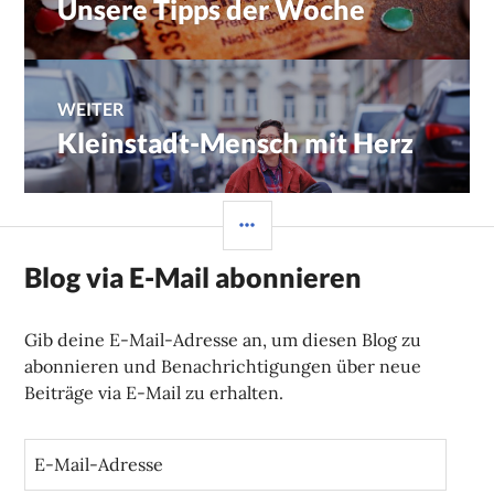
Unsere Tipps der Woche
Vorheriger
Beitrag:
WEITER
Kleinstadt-Mensch mit Herz
Nächster
Beitrag:
SEITENLEISTE
Blog via E-Mail abonnieren
Gib deine E-Mail-Adresse an, um diesen Blog zu
abonnieren und Benachrichtigungen über neue
Beiträge via E-Mail zu erhalten.
E
-