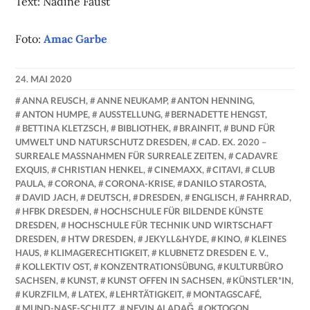
Text: Nadine Faust
Foto:
Amac Garbe
24. MAI 2020
NADINE
ANNA REUSCH
,
ANNE NEUKAMP
,
ANTON HENNING
,
FAUST
ANTON HUMPE
,
AUSSTELLUNG
,
BERNADETTE HENGST
,
BETTINA KLETZSCH
,
BIBLIOTHEK
,
BRAINFIT
,
BUND FÜR
UMWELT UND NATURSCHUTZ DRESDEN
,
CAD. EX. 2020 –
SURREALE MASSNAHMEN FÜR SURREALE ZEITEN
,
CADAVRE
EXQUIS
,
CHRISTIAN HENKEL
,
CINEMAXX
,
CITAVI
,
CLUB
PAULA
,
CORONA
,
CORONA-KRISE
,
DANILO STAROSTA
,
DAVID JACH
,
DEUTSCH
,
DRESDEN
,
ENGLISCH
,
FAHRRAD
,
HFBK DRESDEN
,
HOCHSCHULE FÜR BILDENDE KÜNSTE
DRESDEN
,
HOCHSCHULE FÜR TECHNIK UND WIRTSCHAFT
DRESDEN
,
HTW DRESDEN
,
JEKYLL&HYDE
,
KINO
,
KLEINES
HAUS
,
KLIMAGERECHTIGKEIT
,
KLUBNETZ DRESDEN E. V.
,
KOLLEKTIV OST
,
KONZENTRATIONSÜBUNG
,
KULTURBÜRO
SACHSEN
,
KUNST
,
KUNST OFFEN IN SACHSEN
,
KÜNSTLER*IN
,
KURZFILM
,
LATEX
,
LEHRTÄTIGKEIT
,
MONTAGSCAFÉ
,
MUND-NASE-SCHUTZ
,
NEVIN ALADAĞ
,
OKTOGON
,