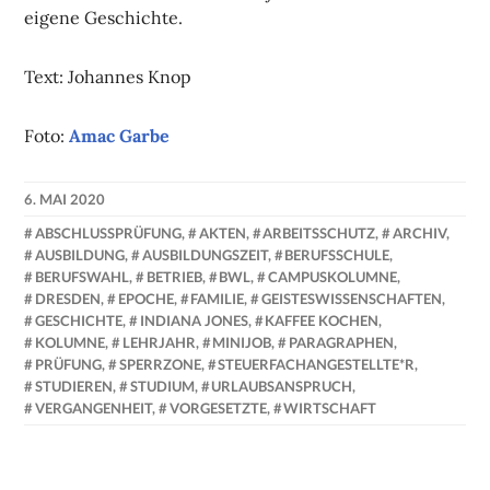
eigene Geschichte.
Text: Johannes Knop
Foto:
Amac Garbe
6. MAI 2020
NADINE
ABSCHLUSSPRÜFUNG
,
AKTEN
,
ARBEITSSCHUTZ
,
ARCHIV
,
FAUST
AUSBILDUNG
,
AUSBILDUNGSZEIT
,
BERUFSSCHULE
,
BERUFSWAHL
,
BETRIEB
,
BWL
,
CAMPUSKOLUMNE
,
DRESDEN
,
EPOCHE
,
FAMILIE
,
GEISTESWISSENSCHAFTEN
,
GESCHICHTE
,
INDIANA JONES
,
KAFFEE KOCHEN
,
KOLUMNE
,
LEHRJAHR
,
MINIJOB
,
PARAGRAPHEN
,
PRÜFUNG
,
SPERRZONE
,
STEUERFACHANGESTELLTE*R
,
STUDIEREN
,
STUDIUM
,
URLAUBSANSPRUCH
,
VERGANGENHEIT
,
VORGESETZTE
,
WIRTSCHAFT