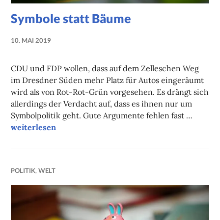
Symbole statt Bäume
10. MAI 2019
NADINE
FAUST
CDU und FDP wollen, dass auf dem Zelleschen Weg
im Dresdner Süden mehr Platz für Autos eingeräumt
wird als von Rot-Rot-Grün vorgesehen. Es drängt sich
allerdings der Verdacht auf, dass es ihnen nur um
Symbolpolitik geht. Gute Argumente fehlen fast …
Symbole statt Bäume
weiterlesen
POLITIK
,
WELT