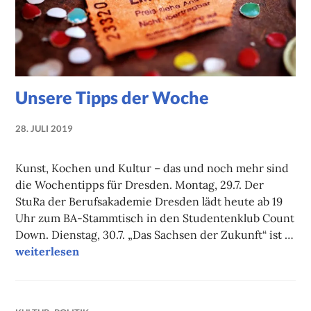
Unsere Tipps der Woche
28. JULI 2019
NADINE
FAUST
Kunst, Kochen und Kultur – das und noch mehr sind
die Wochentipps für Dresden. Montag, 29.7. Der
StuRa der Berufsakademie Dresden lädt heute ab 19
Uhr zum BA-Stammtisch in den Studentenklub Count
Down. Dienstag, 30.7. „Das Sachsen der Zukunft“ ist …
Unsere Tipps der Woche
weiterlesen