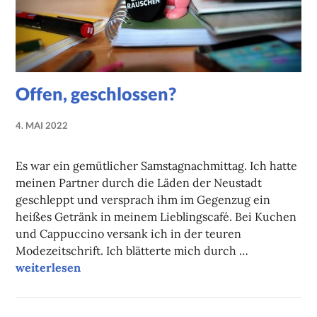
Offen, geschlossen?
4. MAI 2022
NADINE
FAUST
Es war ein gemütlicher Samstagnachmittag. Ich hatte
meinen Partner durch die Läden der Neustadt
geschleppt und versprach ihm im Gegenzug ein
heißes Getränk in meinem Lieblingscafé. Bei Kuchen
und Cappuccino versank ich in der teuren
Modezeitschrift. Ich blätterte mich durch …
Offen, geschlossen?
weiterlesen