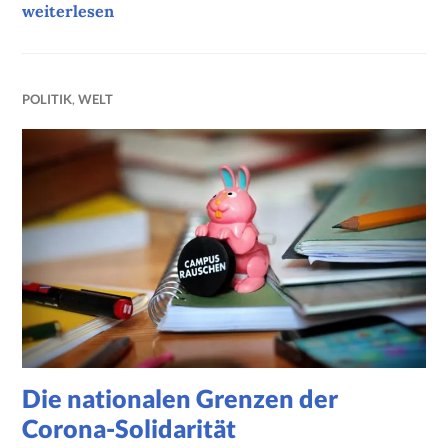
Peter Pan mit Aktentasche
weiterlesen
POLITIK
,
WELT
Die nationalen Grenzen der
Corona-Solidarität