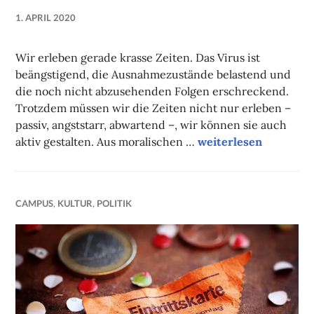
1. APRIL 2020
NADINE
FAUST
Wir erleben gerade krasse Zeiten. Das Virus ist
beängstigend, die Ausnahmezustände belastend und
die noch nicht abzusehenden Folgen erschreckend.
Trotzdem müssen wir die Zeiten nicht nur erleben –
passiv, angststarr, abwartend –, wir können sie auch
Die nationalen Grenz
aktiv gestalten. Aus moralischen …
weiterlesen
CAMPUS
,
KULTUR
,
POLITIK