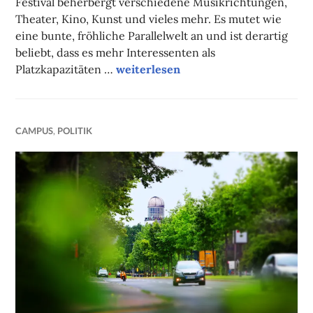
Festival beherbergt verschiedene Musikrichtungen,
Theater, Kino, Kunst und vieles mehr. Es mutet wie
eine bunte, fröhliche Parallelwelt an und ist derartig
beliebt, dass es mehr Interessenten als
Campuskolumne
Platzkapazitäten …
weiterlesen
CAMPUS
,
POLITIK