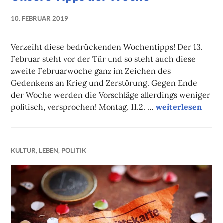
10. FEBRUAR 2019
NADINE
FAUST
Verzeiht diese bedrückenden Wochentipps! Der 13.
Februar steht vor der Tür und so steht auch diese
zweite Februarwoche ganz im Zeichen des
Gedenkens an Krieg und Zerstörung. Gegen Ende
der Woche werden die Vorschläge allerdings weniger
Unsere Tipps de
politisch, versprochen! Montag, 11.2. …
weiterlesen
KULTUR
,
LEBEN
,
POLITIK