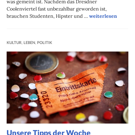
was gemeint ist. Nachdem das Dresdner
Coolenviertel fast unbezahlbar geworden ist,
Die coolen Kids im
brauchen Studenten, Hipster und …
weiterlesen
KULTUR
,
LEBEN
,
POLITIK
Unsere Tipps der Woche