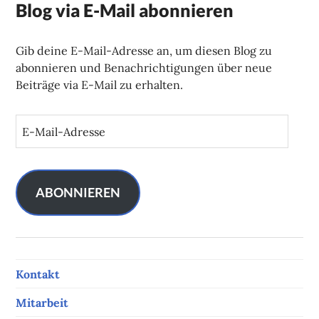
Blog via E-Mail abonnieren
Gib deine E-Mail-Adresse an, um diesen Blog zu
abonnieren und Benachrichtigungen über neue
Beiträge via E-Mail zu erhalten.
E
-
M
a
i
ABONNIEREN
l
-
A
d
Kontakt
r
e
Mitarbeit
s