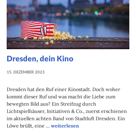
Dresden, dein Kino
15. DEZEMBER 2023
NADINE
FAUST
Dresden hat den Ruf einer Kinostadt. Doch woher
kommt dieser Ruf und was macht die Liebe zum
bewegten Bild aus? Ein Streifzug durch
Lichtspielhäuser, Initiativen & Co., zuerst erschienen
im aktuellen achten Band von Stadtluft Dresden. Ein
Dresden, dein Kino
Löwe brüllt, eine …
weiterlesen