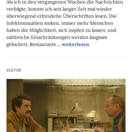
Als ich in den vergangenen Wochen die Nachrichten
verfolgte, konnte ich seit langer Zeit mal wieder
überwiegend erfreuliche Überschriften lesen. Die
Infektionszahlen sinken, immer mehr Menschen
haben die Möglichkeit, sich impfen zu lassen, und
zahlreiche Einschränkungen werden langsam
Kino: Dafür werden Filme gem
gelockert. Restaurants …
weiterlesen
KULTUR