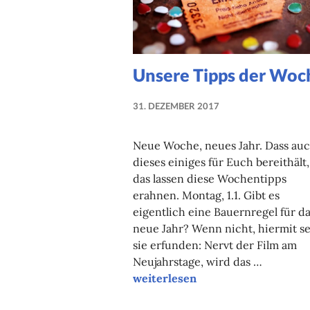
Unsere Tipps der Woc
31. DEZEMBER 2017
NADINE
FAUST
Neue Woche, neues Jahr. Dass au
dieses einiges für Euch bereithält,
das lassen diese Wochentipps
erahnen. Montag, 1.1. Gibt es
eigentlich eine Bauernregel für d
neue Jahr? Wenn nicht, hiermit se
sie erfunden: Nervt der Film am
Neujahrstage, wird das …
Unsere Tipps der Woche
weiterlesen