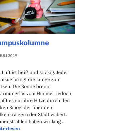
ampuskolumne
 JULI 2019
NADINE
FAUST
 Luft ist heiß und stickig. Jeder
emzug bringt die Lunge zum
tzen. Die Sonne brennt
barmungslos vom Himmel. Jedoch
afft es nur ihre Hitze durch den
cken Smog, der über den
kenkratzern der Stadt wabert.
nnenstrahlen haben wir lang …
mpuskolumne
iterlesen