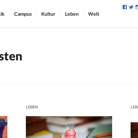
Profil
Pr
von
v
tik
Campus
Kultur
Leben
Welt
camp
C
auf
au
Face
Tw
anzei
an
sten
LEBEN
LEB