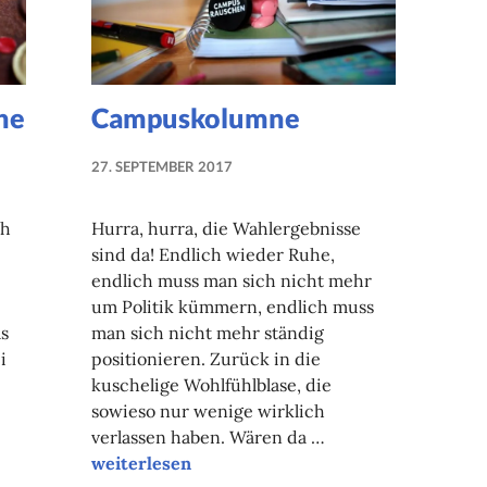
he
Campuskolumne
27. SEPTEMBER 2017
NADINE
FAUST
ch
Hurra, hurra, die Wahlergebnisse
sind da! Endlich wieder Ruhe,
endlich muss man sich nicht mehr
um Politik kümmern, endlich muss
as
man sich nicht mehr ständig
i
positionieren. Zurück in die
kuschelige Wohlfühlblase, die
sowieso nur wenige wirklich
verlassen haben. Wären da …
Campuskolumne
weiterlesen