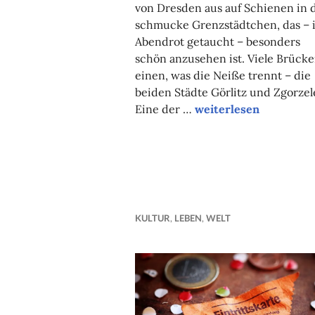
von Dresden aus auf Schienen in 
schmucke Grenzstädtchen, das – 
Abendrot getaucht – besonders
schön anzusehen ist. Viele Brück
einen, was die Neiße trennt – die
beiden Städte Görlitz und Zgorzel
Fünf Gründe, gen Oste
Eine der …
weiterlesen
KULTUR
,
LEBEN
,
WELT