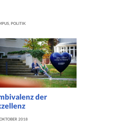
MPUS
,
POLITIK
mbivalenz der
xzellenz
 OKTOBER 2018
NADINE
FAUST