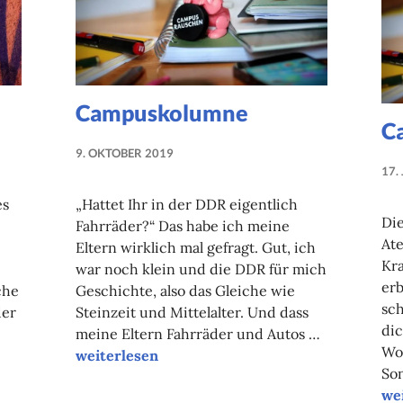
Campuskolumne
C
9. OKTOBER 2019
NADINE
17.
FAUST
es
„Hattet Ihr in der DDR eigentlich
Die
Fahrräder?“ Das habe ich meine
At
Eltern wirklich mal gefragt. Gut, ich
Kra
war noch klein und die DDR für mich
er
che
Geschichte, also das Gleiche wie
sch
der
Steinzeit und Mittelalter. Und dass
di
meine Eltern Fahrräder und Autos …
Wol
Campuskolumne
weiterlesen
So
im Stream
Ca
we