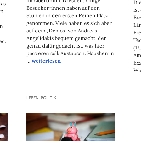
im Albertinum, Dresden. Einige
Die
das
Besucher*innen haben auf den
ist
in
Stühlen in den ersten Reihen Platz
Exz
genommen. Viele haben es sich aber
Län
en
auf dem „Demos“ von Andreas
Fre
Angelidakis bequem gemacht, der
Te
ec.
genau dafür gedacht ist, was hier
(TU
n zu fahren
passieren soll: Austausch. Hausherrin
Am 
Campuskolumne
…
weiterlesen
Ex
Wi
LEBEN
,
POLITIK