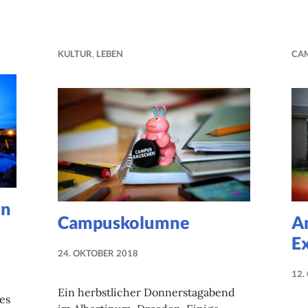
KULTUR
,
LEBEN
CA
en
Campuskolumne
A
E
24. OKTOBER 2018
NADINE
12.
FAUST
Ein herbstlicher Donnerstagabend
es