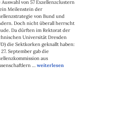
 Auswahl von 57 Exzellenzclustern
 ein Meilenstein der
ellenzstrategie von Bund und
dern. Doch nicht überall herrscht
ude. Da dürften im Rektorat der
chnischen Universität Dresden
D) die Sektkorken geknallt haben:
27. September gab die
zellenzkommission aus
Ambivalenz der Exzellenz
ssenschaftlern …
weiterlesen