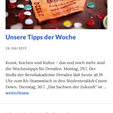
Unsere Tipps der Woche
28. JULI 2019
NADINE
FAUST
Kunst, Kochen und Kultur – das und noch mehr sind
die Wochentipps für Dresden. Montag, 29.7. Der
StuRa der Berufsakademie Dresden lädt heute ab 19
Uhr zum BA-Stammtisch in den Studentenklub Count
Down. Dienstag, 30.7. „Das Sachsen der Zukunft“ ist …
Unsere Tipps der Woche
weiterlesen