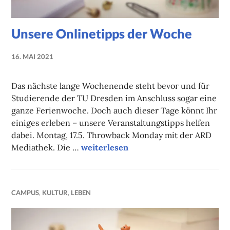
Unsere Onlinetipps der Woche
16. MAI 2021
NADINE
FAUST
Das nächste lange Wochenende steht bevor und für
Studierende der TU Dresden im Anschluss sogar eine
ganze Ferienwoche. Doch auch dieser Tage könnt Ihr
einiges erleben – unsere Veranstaltungstipps helfen
dabei. Montag, 17.5. Throwback Monday mit der ARD
Unsere Onlinetipps der Woche
Mediathek. Die …
weiterlesen
CAMPUS
,
KULTUR
,
LEBEN