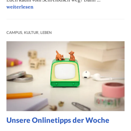
Unsere Onlinetipps der Woche
weiterlesen
CAMPUS
,
KULTUR
,
LEBEN
Unsere Onlinetipps der Woche