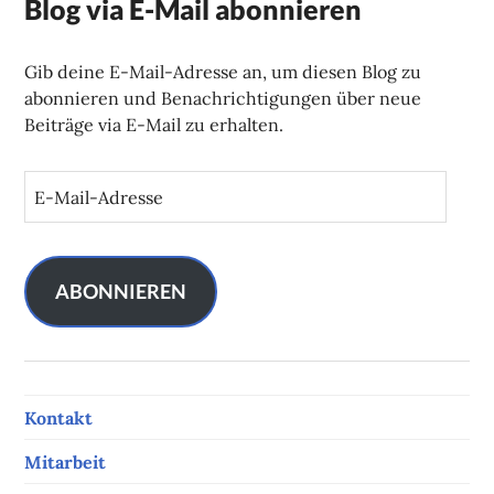
Blog via E-Mail abonnieren
Gib deine E-Mail-Adresse an, um diesen Blog zu
abonnieren und Benachrichtigungen über neue
Beiträge via E-Mail zu erhalten.
E
-
M
a
i
ABONNIEREN
l
-
A
d
Kontakt
r
e
Mitarbeit
s