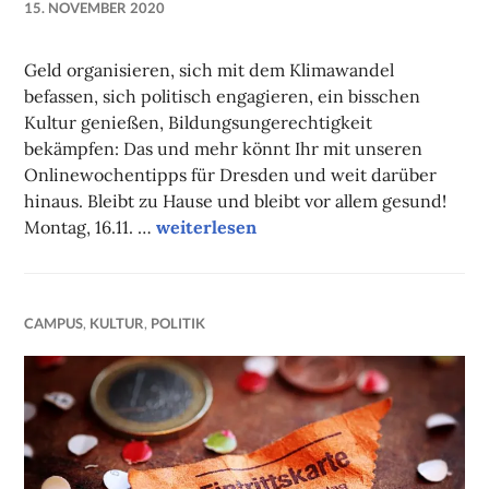
15. NOVEMBER 2020
NADINE
FAUST
Geld organisieren, sich mit dem Klimawandel
befassen, sich politisch engagieren, ein bisschen
Kultur genießen, Bildungsungerechtigkeit
bekämpfen: Das und mehr könnt Ihr mit unseren
Onlinewochentipps für Dresden und weit darüber
hinaus. Bleibt zu Hause und bleibt vor allem gesund!
Unsere Onlinetipps der Woche
Montag, 16.11. …
weiterlesen
CAMPUS
,
KULTUR
,
POLITIK