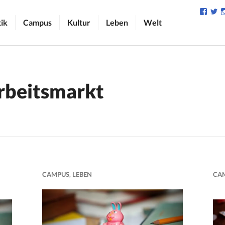
Profil
Pr
von
v
tik
Campus
Kultur
Leben
Welt
camp
C
auf
au
Face
Tw
anzei
an
rbeitsmarkt
CAMPUS
,
LEBEN
CA