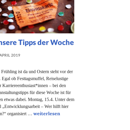
nsere Tipps der Woche
 APRIL 2019
NADINE
FAUST
 Frühling ist da und Ostern steht vor der
. Egal ob Festtagsmuffel, Reiselustige
r Karriereenthusiast*innen – bei den
anstaltungstipps für diese Woche ist für
en etwas dabei. Montag, 15.4. Unter dem
el „Entwicklungsarbeit – Wer hilft hier
Unsere Tipps der Woche
weiterlesen
?“ organisiert …