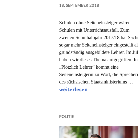
18. SEPTEMBER 2018
NADINE
FAUST
Schulen ohne Seiteneinsteiger wären
Schulen mit Unterrichtsausfall. Zum
zweiten Schulhalbjahr 2017/18 hat Sach
sogar mehr Seiteneinsteiger eingestellt al
grundständig ausgebildete Lehrer. Im Jul
haben wir dieses Thema aufgegriffen. In
„Plötzlich Lehrer“ kommt eine
Seiteneinsteigerin zu Wort, die Sprecher
des sächsischen Staatsministeriums …
„Wir würden gern mehr Grundstä
weiterlesen
POLITIK