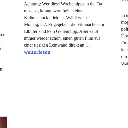
Achtung: Wer diese Wochentipps in die Tat
ANTER
umsetzt, könnte womöglich einen
In 
Kulturschock erleiden. Wählt weise!
mög
Montag, 2.7. Zugegeben, die Filmnächte am
pol
Elbufer sind kein Geheimtipp. Aber es ist
sen
Übe
immer wieder schön, einen guten Film auf
s
für
einer riesigen Leinwand direkt an …
i
kan
Unsere Tipps der Woche
weiterlesen
um 
Wah
in
ndige einstellen“