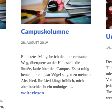
Campuskolumne
U
28. AUGUST 2019
MARIE-
14.
THERESE
Ein letztes Mal gehe ich den mir vertrauten
GREINER-
Der
Weg, überquere an der Haltestelle die
ADAM
Tür
Straße, laufe über den Campus. Es ist ruhig
ode
heute, nur ein paar Vögel singen zu meinem
Ver
Abschied. Ihr Lied klingt fröhlich, mich
jed
aber beschleicht ein mulmiges …
Tit
Campuskolumne
weiterlesen
wem
zt,
en,