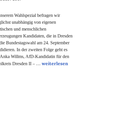
NADINE
FAUST
unserem Wahlspezial befragen wir
lichst unabhängig von eigenen
itischen und menschlichen
rzeugungen Kandidaten, die in Dresden
 die Bundestagswahl am 24. September
didieren. In der zweiten Folge geht es
Anka Willms, AfD-Kandidatin für den
Wahlspezial: Ja zur Wehrpflicht, Nein 
weiterlesen
lkreis Dresden II – …