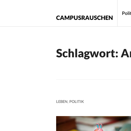
Zum
Inhalt
Poli
CAMPUSRAUSCHEN
springen
Schlagwort:
A
LEBEN
,
POLITIK