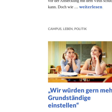
vor der Ansteckung mit dem Virus schüt
Solidarität heiß
weiterlesen
kann. Doch wie …
CAMPUS
,
LEBEN
,
POLITIK
„Wir würden gern me
Grundständige
einstellen“