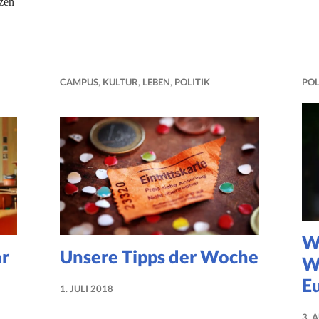
zen
t, die Perspektiven zu wechseln
CAMPUS
,
KULTUR
,
LEBEN
,
POLITIK
POL
Wa
hr
Unsere Tipps der Woche
W
E
1. JULI 2018
LUISE
MARTHA
3. 