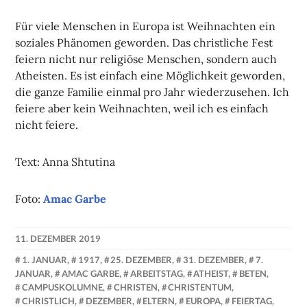
Für viele Menschen in Europa ist Weihnachten ein
soziales Phänomen geworden. Das christliche Fest
feiern nicht nur religiöse Menschen, sondern auch
Atheisten. Es ist einfach eine Möglichkeit geworden,
die ganze Familie einmal pro Jahr wiederzusehen. Ich
feiere aber kein Weihnachten, weil ich es einfach
nicht feiere.
Text: Anna Shtutina
Foto:
Amac Garbe
11. DEZEMBER 2019
NADINE
1. JANUAR
,
1917
,
25. DEZEMBER
,
31. DEZEMBER
,
7.
FAUST
JANUAR
,
AMAC GARBE
,
ARBEITSTAG
,
ATHEIST
,
BETEN
,
CAMPUSKOLUMNE
,
CHRISTEN
,
CHRISTENTUM
,
CHRISTLICH
,
DEZEMBER
,
ELTERN
,
EUROPA
,
FEIERTAG
,