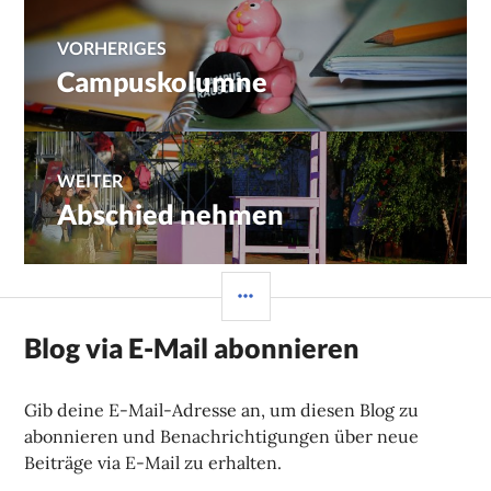
Beitragsnavigation
VORHERIGES
Campuskolumne
Vorheriger
Beitrag:
WEITER
Abschied nehmen
Nächster
Beitrag:
SEITENLEISTE
Blog via E-Mail abonnieren
Gib deine E-Mail-Adresse an, um diesen Blog zu
abonnieren und Benachrichtigungen über neue
Beiträge via E-Mail zu erhalten.