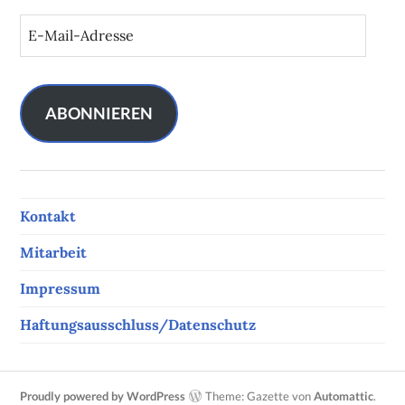
E
-
M
a
i
ABONNIEREN
l
-
A
d
Kontakt
r
e
Mitarbeit
s
s
Impressum
e
Haftungsausschluss/Datenschutz
Proudly powered by WordPress
Theme: Gazette von
Automattic
.