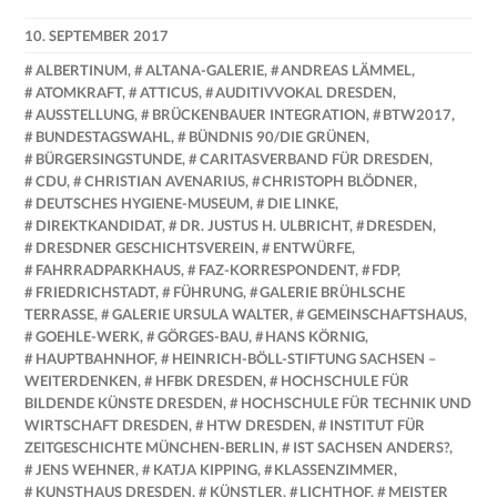
10. SEPTEMBER 2017
NADINE
ALBERTINUM
,
ALTANA-GALERIE
,
ANDREAS LÄMMEL
,
FAUST
ATOMKRAFT
,
ATTICUS
,
AUDITIVVOKAL DRESDEN
,
AUSSTELLUNG
,
BRÜCKENBAUER INTEGRATION
,
BTW2017
,
BUNDESTAGSWAHL
,
BÜNDNIS 90/DIE GRÜNEN
,
BÜRGERSINGSTUNDE
,
CARITASVERBAND FÜR DRESDEN
,
CDU
,
CHRISTIAN AVENARIUS
,
CHRISTOPH BLÖDNER
,
DEUTSCHES HYGIENE-MUSEUM
,
DIE LINKE
,
DIREKTKANDIDAT
,
DR. JUSTUS H. ULBRICHT
,
DRESDEN
,
DRESDNER GESCHICHTSVEREIN
,
ENTWÜRFE
,
FAHRRADPARKHAUS
,
FAZ-KORRESPONDENT
,
FDP
,
FRIEDRICHSTADT
,
FÜHRUNG
,
GALERIE BRÜHLSCHE
TERRASSE
,
GALERIE URSULA WALTER
,
GEMEINSCHAFTSHAUS
,
GOEHLE-WERK
,
GÖRGES-BAU
,
HANS KÖRNIG
,
HAUPTBAHNHOF
,
HEINRICH-BÖLL-STIFTUNG SACHSEN –
WEITERDENKEN
,
HFBK DRESDEN
,
HOCHSCHULE FÜR
BILDENDE KÜNSTE DRESDEN
,
HOCHSCHULE FÜR TECHNIK UND
WIRTSCHAFT DRESDEN
,
HTW DRESDEN
,
INSTITUT FÜR
ZEITGESCHICHTE MÜNCHEN-BERLIN
,
IST SACHSEN ANDERS?
,
JENS WEHNER
,
KATJA KIPPING
,
KLASSENZIMMER
,
KUNSTHAUS DRESDEN
,
KÜNSTLER
,
LICHTHOF
,
MEISTER