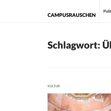
Zum
Inhalt
Poli
CAMPUSRAUSCHEN
springen
Schlagwort:
Ü
KULTUR