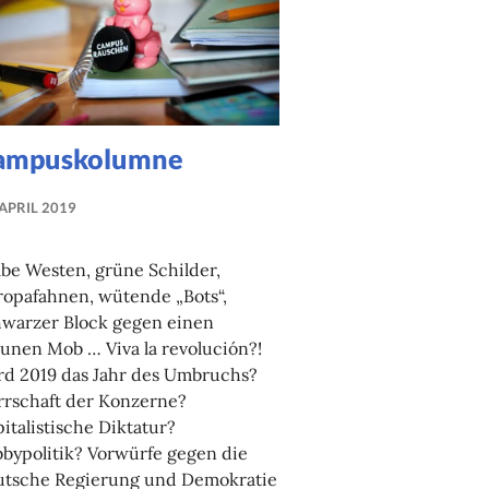
ampuskolumne
 APRIL 2019
NADINE
FAUST
be Westen, grüne Schilder,
opafahnen, wütende „Bots“,
hwarzer Block gegen einen
unen Mob … Viva la revolución?!
rd 2019 das Jahr des Umbruchs?
rrschaft der Konzerne?
italistische Diktatur?
bypolitik? Vorwürfe gegen die
utsche Regierung und Demokratie