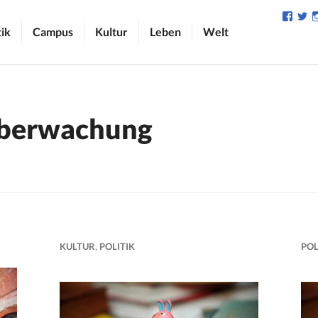
Profil
Pr
von
v
tik
Campus
Kultur
Leben
Welt
camp
C
auf
au
Face
Tw
anzei
an
berwachung
KULTUR
,
POLITIK
POL