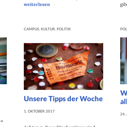
Campuskolumne
weiterlesen
gib
CAMPUS
,
KULTUR
,
POLITIK
POL
W
Unsere Tipps der Woche
al
1. OKTOBER 2017
24.
NADINE
r*
FAUST