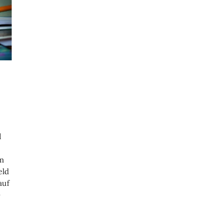
d
am
eld
auf
—