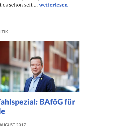
Campuskolumne
t es schon seit …
weiterlesen
ITIK
ahlspezial: BAföG für
le
 AUGUST 2017
NADINE
FAUST