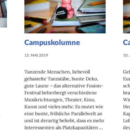
Campuskolumne
C
15. MAI 2019
10.
NADINE
FAUST
Tanzende Menschen, liebevoll
Gel
gebastelte Tanzstäbe, bunte Deko,
Eur
gute Laune – das alternative Fusion-
sc
Festival beherbergt verschiedene
bra
Musikrichtungen, Theater, Kino,
Wi
Kunst und vieles mehr. Es mutet wie
He
eine bunte, fröhliche Parallelwelt an
Kap
m
und ist derartig beliebt, dass es mehr
Lob
Interessenten als Platzkapazitäten …
de