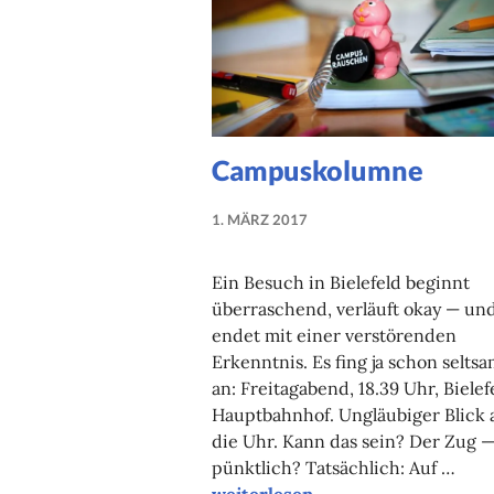
Campuskolumne
1. MÄRZ 2017
NADINE
FAUST
Ein Besuch in Bielefeld beginnt
überraschend, verläuft okay — un
endet mit einer verstörenden
Erkenntnis. Es fing ja schon selts
an: Freitagabend, 18.39 Uhr, Bielef
Hauptbahnhof. Ungläubiger Blick 
die Uhr. Kann das sein? Der Zug 
pünktlich? Tatsächlich: Auf …
Campuskolumne
weiterlesen