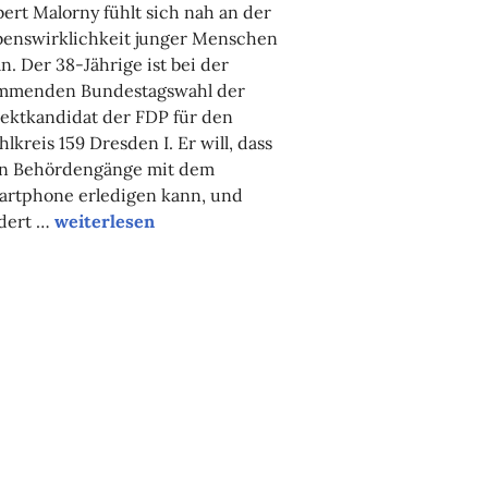
ert Malorny fühlt sich nah an der
benswirklichkeit junger Menschen
n. Der 38-Jährige ist bei der
mmenden Bundestagswahl der
ektkandidat der FDP für den
lkreis 159 Dresden I. Er will, dass
n Behördengänge mit dem
artphone erledigen kann, und
Wahlspezial: BAföG für alle
rdert …
weiterlesen