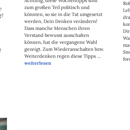
Achtung, diese Wochentipps sind
Rob
zum großen Teil politisch und
e
Le
könnten, so sie in die Tat umgesetzt
g?
dra
werden, Dein Denken verändern!
ko
Dass manche Menschen ihren
Dir
Verstand bewusst ausschalten
Wah
können, hat die vergangene Wahl
ma
gezeigt. Zum Wiederanschalten bzw.
!
Sm
Weiterdenken regen diese Tipps …
fo
Unsere Tipps der Woche
weiterlesen