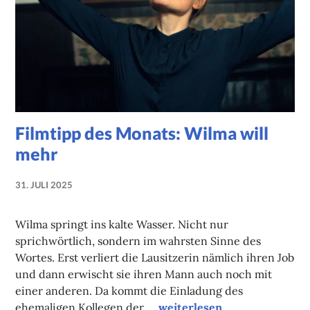
Filmtipp des Monats: Wilma will
mehr
31. JULI 2025
NADINE
FAUST
Wilma springt ins kalte Wasser. Nicht nur
sprichwörtlich, sondern im wahrsten Sinne des
Wortes. Erst verliert die Lausitzerin nämlich ihren Job
und dann erwischt sie ihren Mann auch noch mit
einer anderen. Da kommt die Einladung des
Filmtipp des Monats: Wilma
ehemaligen Kollegen der …
weiterlesen