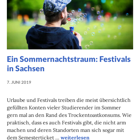
Ein Sommernachtstraum: Festivals
in Sachsen
7. JUNI 2019
NADINE
FAUST
Urlaube und Festivals treiben die meist übersichtlich
gefüllten Konten vieler Studierender im Sommer
gern mal an den Rand des Trockentoastkonsums. Wie
praktisch, dass es auch Festivals gibt, die nicht arm
machen und deren Standorten man sich sogar mit
Ein Sommernachtstraum: Festiva
dem Semesterticket …
weiterlesen