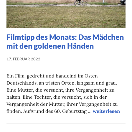
Filmtipp des Monats: Das Mädchen
mit den goldenen Händen
17. FEBRUAR 2022
NADINE
FAUST
Ein Film, gedreht und handelnd im Osten
Deutschlands, an tristen Orten, langsam und grau.
Eine Mutter, die versucht, ihre Vergangenheit zu
halten. Eine Tochter, die versucht, sich in der
Vergangenheit der Mutter, ihrer Vergangenheit zu
Filmtipp des Mo
finden. Aufgrund des 60. Geburtstag …
weiterlesen