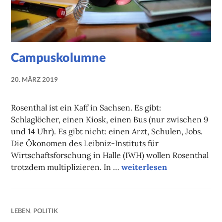
Campuskolumne
20. MÄRZ 2019
NADINE
FAUST
Rosenthal ist ein Kaff in Sachsen. Es gibt:
Schlaglöcher, einen Kiosk, einen Bus (nur zwischen 9
und 14 Uhr). Es gibt nicht: einen Arzt, Schulen, Jobs.
Die Ökonomen des Leibniz-Instituts für
Wirtschaftsforschung in Halle (IWH) wollen Rosenthal
Campuskolumne
trotzdem multiplizieren. In …
weiterlesen
LEBEN
,
POLITIK