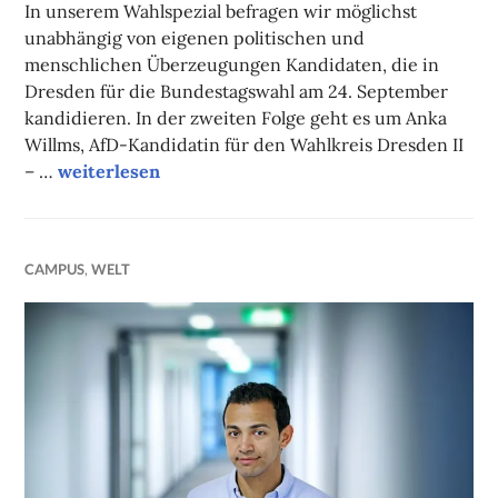
In unserem Wahlspezial befragen wir möglichst
unabhängig von eigenen politischen und
menschlichen Überzeugungen Kandidaten, die in
Dresden für die Bundestagswahl am 24. September
kandidieren. In der zweiten Folge geht es um Anka
Willms, AfD-Kandidatin für den Wahlkreis Dresden II
Wahlspezial: Ja zur Wehrpflicht, Nein zum Euro
– …
weiterlesen
CAMPUS
,
WELT