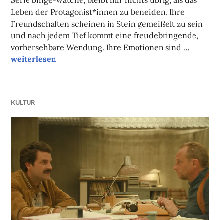
Serie binge-watche, bleibt mir nichts übrig, als das
Leben der Protagonist*innen zu beneiden. Ihre
Freundschaften scheinen in Stein gemeißelt zu sein
und nach jedem Tief kommt eine freudebringende,
vorhersehbare Wendung. Ihre Emotionen sind …
Peter Pan mit Aktentasche
weiterlesen
KULTUR