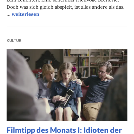
Doch was sich gleich abspielt, ist alles andere als das.
Filmtipp des Monats I: Deutschstunde
…
weiterlesen
KULTUR
Filmtipp des Monats I: Idioten der