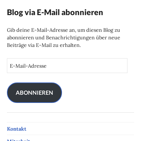
Blog via E-Mail abonnieren
Gib deine E-Mail-Adresse an, um diesen Blog zu
abonnieren und Benachrichtigungen über neue
Beiträge via E-Mail zu erhalten.
E
-
M
a
i
ABONNIEREN
l
-
A
d
Kontakt
r
e