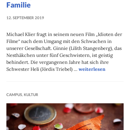
Familie
12. SEPTEMBER 2019
NADINE
FAUST
Michael Klier fragt in seinem neuen Film „Idioten der
Filme“ nach dem Umgang mit den Schwachen in
unserer Gesellschaft. Ginnie (Lilith Stangenberg), das
Nesthäkchen unter fünf Geschwistern, ist geistig
behindert. Die vergangenen Jahre hat sich ihre
Filmtipp des Monats I: 
Schwester Heli (Jördis Triebel) …
weiterlesen
CAMPUS
,
KULTUR