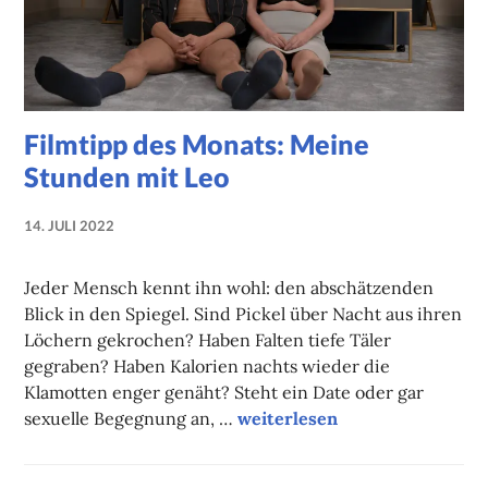
Filmtipp des Monats: Meine
Stunden mit Leo
14. JULI 2022
NADINE
FAUST
Jeder Mensch kennt ihn wohl: den abschätzenden
Blick in den Spiegel. Sind Pickel über Nacht aus ihren
Löchern gekrochen? Haben Falten tiefe Täler
gegraben? Haben Kalorien nachts wieder die
Klamotten enger genäht? Steht ein Date oder gar
Filmtipp des Monats: Meine 
sexuelle Begegnung an, …
weiterlesen