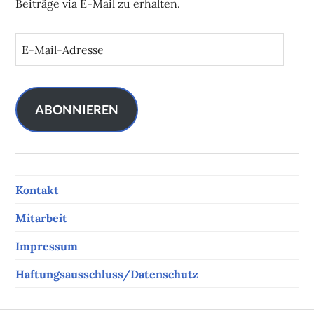
Beiträge via E-Mail zu erhalten.
E
-
M
a
i
ABONNIEREN
l
-
A
d
Kontakt
r
e
Mitarbeit
s
s
Impressum
e
Haftungsausschluss/Datenschutz