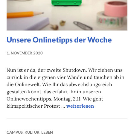
Unsere Onlinetipps der Woche
1. NOVEMBER 2020
NADINE
FAUST
Nun ist er da, der zweite Shutdown. Wir ziehen uns
zurück in die eigenen vier Wände und tauchen ab in
die Onlinewelt. Wie Ihr das abwechslungsreich
gestalten könnt, das erfahrt Ihr in unseren
Onlinewochentipps. Montag, 2.11. Wie geht
Unsere Onlinetipps der Woc
klimapolitischer Protest …
weiterlesen
CAMPUS
,
KULTUR
,
LEBEN