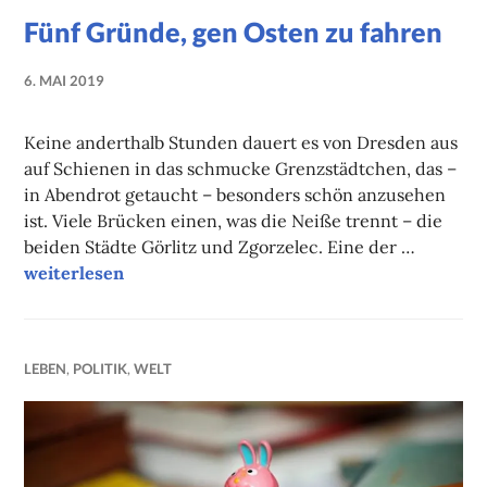
Fünf Gründe, gen Osten zu fahren
6. MAI 2019
NADINE
FAUST
Keine anderthalb Stunden dauert es von Dresden aus
auf Schienen in das schmucke Grenzstädtchen, das –
in Abendrot getaucht – besonders schön anzusehen
ist. Viele Brücken einen, was die Neiße trennt – die
beiden Städte Görlitz und Zgorzelec. Eine der …
Fünf Gründe, gen Osten zu fahren
weiterlesen
LEBEN
,
POLITIK
,
WELT