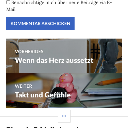
Benachrichtige mich über neue Beiträge via E-
Mail.
Beitragsnavigation
VORHERIGES
Wenn das Herz aussetzt
Vorheriger
Beitrag:
WEITER
Takt und Gefühle
Nächster
Beitrag:
SEITENLEISTE