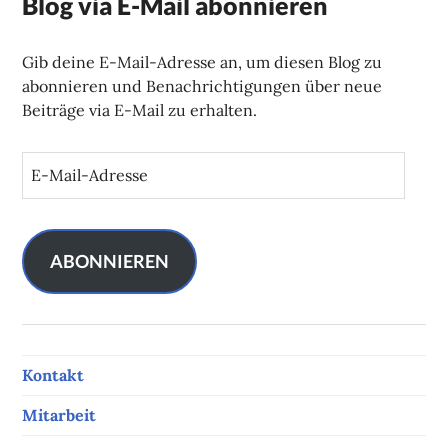
Blog via E-Mail abonnieren
Gib deine E-Mail-Adresse an, um diesen Blog zu
abonnieren und Benachrichtigungen über neue
Beiträge via E-Mail zu erhalten.
E
-
M
a
i
ABONNIEREN
l
-
A
d
Kontakt
r
e
Mitarbeit
s