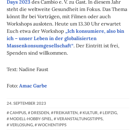
Days 2023
des Cambio e. V. zu Gast. In diesem Jahr
steht die weltweite Gesundheit im Fokus. Das Thema
könnt Ihr bei Vorträgen, mit Filmen oder auch
Workshops ausloten. Heute um 13.30 Uhr erwartet
Euch etwa der Workshop
„Ich konsumiere, also bin
ich – unser Leben in der globalisierten
Massenkonsumgesellschaft“
. Der Eintritt ist frei,
Spenden sind willkommen.
Text: Nadine Faust
Foto:
Amac Garbe
24. SEPTEMBER 2023
NADINE
CAMPUS
,
DRESDEN
,
FREIKARTEN
,
KULTUR
,
LEIPZIG
,
FAUST
MODELL-HOBBY-SPIEL
,
VERANSTALTUNGSTIPPS
,
VERLOSUNG
,
WOCHENTIPPS