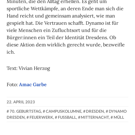
Minuten, die den Alltag erhellen. Es geht um
sportliche Wettkämpfe, an deren Ende man sich die
Hand reicht und gemeinsam analysiert, wie man
gespielt hat. Die Vertrauen schafft. Dynamo ist für
viele Menschen ein Zufluchtsort und für die
Bürger:innen ein Teil der Identität Dresdens. Ob
diese Aktion dem wirklich gerecht wurde, bezweifle
ich.
Text: Vivian Herzog
Foto:
Amac Garbe
22. APRIL 2023
NADINE
70. GEBURTSTAG
,
CAMPUSKOLUMNE
,
DRESDEN
,
DYNAMO
FAUST
DRESDEN
,
FEUERWERK
,
FUSSBALL
,
MITTERNACHT
,
MÜLL