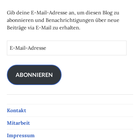
Gib deine E-Mail-Adresse an, um diesen Blog zu
abonnieren und Benachrichtigungen über neue
Beiträge via E-Mail zu erhalten.
E
-
M
a
i
ABONNIEREN
l
-
A
d
Kontakt
r
e
Mitarbeit
s
s
Impressum