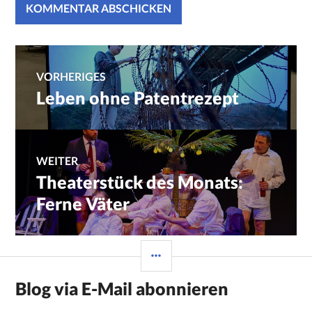
Beitragsnavigation
VORHERIGES
Leben ohne Patentrezept
Vorheriger
Beitrag:
WEITER
Theaterstück des Monats:
Nächster
Beitrag:
Ferne Väter
SEITENLEISTE
Blog via E-Mail abonnieren