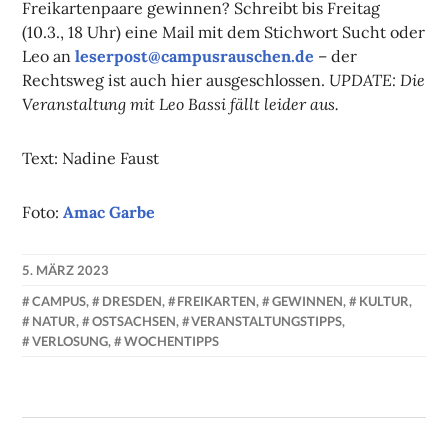
Freikartenpaare gewinnen? Schreibt bis Freitag
(10.3., 18 Uhr) eine Mail mit dem Stichwort Sucht oder
Leo an
leserpost@campusrauschen.de
– der
UPDATE: Die
Rechtsweg ist auch hier ausgeschlossen.
Veranstaltung mit Leo Bassi fällt leider aus.
Text: Nadine Faust
Foto:
Amac Garbe
5. MÄRZ 2023
NADINE
CAMPUS
,
DRESDEN
,
FREIKARTEN
,
GEWINNEN
,
KULTUR
,
FAUST
NATUR
,
OSTSACHSEN
,
VERANSTALTUNGSTIPPS
,
VERLOSUNG
,
WOCHENTIPPS