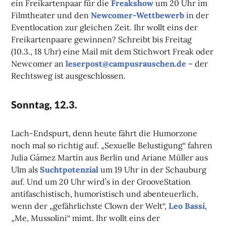
ein Freikartenpaar für die
Freakshow
um 20 Uhr im
Filmtheater und den
Newcomer-Wettbewerb
in der
Eventlocation zur gleichen Zeit. Ihr wollt eins der
Freikartenpaare gewinnen? Schreibt bis Freitag
(10.3., 18 Uhr) eine Mail mit dem Stichwort Freak oder
Newcomer an
leserpost@campusrauschen.de
– der
Rechtsweg ist ausgeschlossen.
Sonntag, 12.3.
Lach-Endspurt, denn heute fährt die Humorzone
noch mal so richtig auf. „Sexuelle Belustigung“ fahren
Julia Gámez Martín aus Berlin und Ariane Müller aus
Ulm als
Suchtpotenzial
um 19 Uhr in der Schauburg
auf. Und um 20 Uhr wird’s in der GrooveStation
antifaschistisch, humoristisch und abenteuerlich,
wenn der „gefährlichste Clown der Welt“,
Leo Bassi
,
„Me, Mussolini“ mimt. Ihr wollt eins der