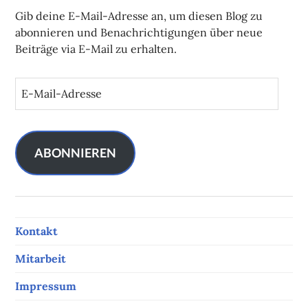
Gib deine E-Mail-Adresse an, um diesen Blog zu
abonnieren und Benachrichtigungen über neue
Beiträge via E-Mail zu erhalten.
E
-
M
a
i
ABONNIEREN
l
-
A
d
Kontakt
r
e
Mitarbeit
s
s
Impressum
e