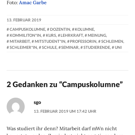
Foto:
Amac Garbe
13. FEBRUAR 2019
NADINE
CAMPUSKOLUMNE
,
DOZENTIN
,
KOLUMNE
,
FAUST
KOMMILITON*IN
,
KURS
,
LEHRKRAFT
,
MEINUNG
,
MITARBEIT
,
MITSTUDENT*IN
,
PROFESSORIN
,
SCHLEIMEN
,
SCHLEIMER*IN
,
SCHULE
,
SEMINAR
,
STUDIERENDE
,
UNI
2 Gedanken zu “
Campuskolumne
”
sgo
13. FEBRUAR 2019 UM 17:42 UHR
Was studiert ihr denn? Mitarbeit darf mWn nicht