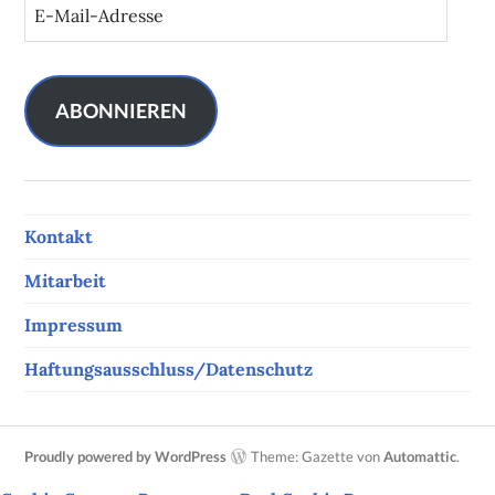
E
-
M
a
i
ABONNIEREN
l
-
A
d
Kontakt
r
e
Mitarbeit
s
s
Impressum
e
Haftungsausschluss/Datenschutz
Proudly powered by WordPress
Theme: Gazette von
Automattic
.