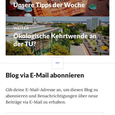
Unsere Tipps der Woche
Vorheriger
Beitrag:
WEITER
Ökologische Kehrtwende an
Nächster
Beitrag:
der TU?
SEITENLEISTE
Blog via E-Mail abonnieren
Gib deine E-Mail-Adresse an, um diesen Blog zu
abonnieren und Benachrichtigungen über neue
Beiträge via E-Mail zu erhalten.