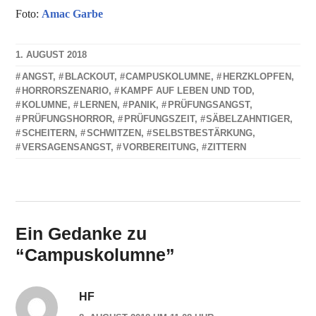
Foto:
Amac Garbe
1. AUGUST 2018
NADINE
ANGST
,
BLACKOUT
,
CAMPUSKOLUMNE
,
HERZKLOPFEN
,
FAUST
HORRORSZENARIO
,
KAMPF AUF LEBEN UND TOD
,
KOLUMNE
,
LERNEN
,
PANIK
,
PRÜFUNGSANGST
,
PRÜFUNGSHORROR
,
PRÜFUNGSZEIT
,
SÄBELZAHNTIGER
,
SCHEITERN
,
SCHWITZEN
,
SELBSTBESTÄRKUNG
,
VERSAGENSANGST
,
VORBEREITUNG
,
ZITTERN
Ein Gedanke zu
“
Campuskolumne
”
HF