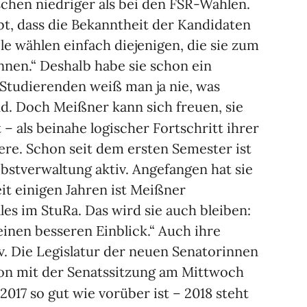
schen niedriger als bei den FSR-Wahlen.
t, dass die Bekanntheit der Kandidaten
ele wählen einfach diejenigen, die sie zum
ennen.“ Deshalb habe sie schon ein
 Studierenden weiß man ja nie, was
nd. Doch Meißner kann sich freuen, sie
–
t
als beinahe logischer Fortschritt ihrer
ere. Schon seit dem ersten Semester ist
lbstverwaltung aktiv. Angefangen hat sie
t einigen Jahren ist Meißner
les im StuRa. Das wird sie auch bleiben:
inen besseren Einblick.“ Auch ihre
v. Die Legislatur der neuen Senatorinnen
on mit der Senatssitzung am Mittwoch
–
 2017 so gut wie vorüber ist
2018 steht