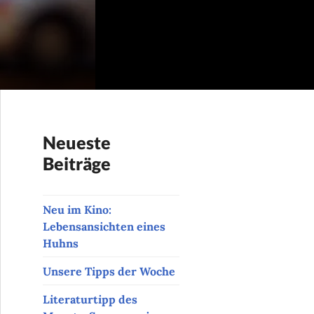
Neueste
Beiträge
Neu im Kino:
Lebensansichten eines
Huhns
Unsere Tipps der Woche
Literaturtipp des