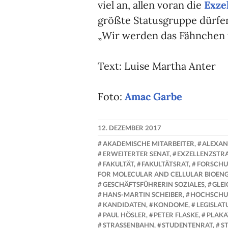
viel an, allen voran die
Exze
größte Statusgruppe dürfen
„Wir werden das Fähnchen f
Text: Luise Martha Anter
Foto:
Amac Garbe
12. DEZEMBER 2017
NADINE
AKADEMISCHE MITARBEITER
,
ALEXAN
FAUST
ERWEITERTER SENAT
,
EXZELLENZSTRA
FAKULTÄT
,
FAKULTÄTSRAT
,
FORSCH
FOR MOLECULAR AND CELLULAR BIOENG
GESCHÄFTSFÜHRERIN SOZIALES
,
GLE
HANS-MARTIN SCHEIBER
,
HOCHSCHU
KANDIDATEN
,
KONDOME
,
LEGISLAT
PAUL HÖSLER
,
PETER FLASKE
,
PLAKA
STRASSENBAHN
,
STUDENTENRAT
,
S