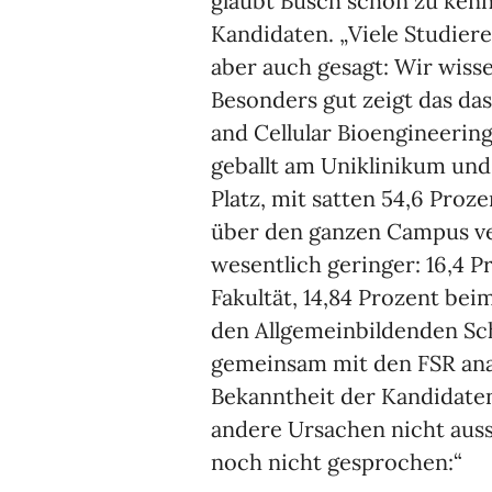
glaubt Busch schon zu ken
Kandidaten. „Viele Studier
aber auch gesagt: Wir wisse
Besonders gut zeigt das das
and Cellular Bioengineering.
geballt am Uniklinikum und
Platz, mit satten 54,6 Proz
über den ganzen Campus vert
wesentlich geringer: 16,4 
Fakultät, 14,84 Prozent be
den Allgemeinbildenden Schu
gemeinsam mit den FSR anal
Bekanntheit der Kandidaten
andere Ursachen nicht auss
noch nicht gesprochen:“