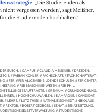
llenzstrategie
. „Die Studierenden als
 nicht vergessen werden“, sagt Meißner.
ür die Studierenden hochhalten.“
DER BUSCH
,
CAMPUS
,
CLAUDIA MEISSNER
,
DRESDEN
,
TEGIE
,
FABIAN KÖHLER
,
FACHSCHAFT
,
FACHSCHAFTSRAT
,
UNG
,
FSR
,
FSR ALLGEMEINBILDENDE SCHULEN
,
FSR CENTER
INEERING
,
FSR MASCHINENWESEN
,
FSR PHIL
,
ICHSTELLUNGSBEAUFTRAGTE
,
GREMIUM
,
GRUNDORDNUNG
,
LLEHRER
,
HOCHSCHULWAHLEN
,
KAMPAGNE
,
KANDIDAT
,
UR
,
LEHRE
,
LUTZ THIES
,
NATHALIE SCHMIDT
,
NIKOLAUS
,
T
,
REKTOR
,
ROBERT GEORGES
,
SENAT
,
SENATSSITZUNG
,
TUDENTISCHE SELBSTVERWALTUNG
,
STUDENTISCHE