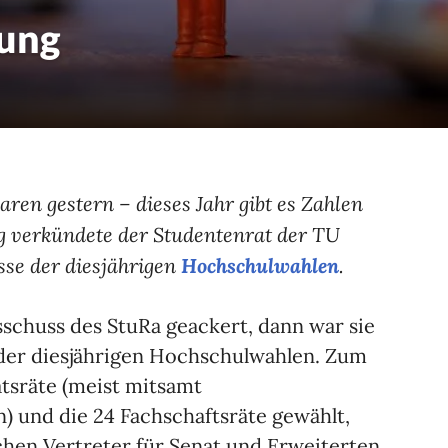
tung
en gestern – dieses Jahr gibt es Zahlen
g verkündete der Studentenrat der TU
sse der diesjährigen
Hochschulwahlen
.
schuss des StuRa geackert, dann war sie
 der diesjährigen Hochschulwahlen. Zum
ätsräte (meist mitsamt
) und die 24 Fachschaftsräte gewählt,
hen Vertreter für Senat und Erweiterten