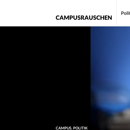
Zum
Inhalt
Poli
CAMPUSRAUSCHEN
springen
CAMPUS
,
POLITIK